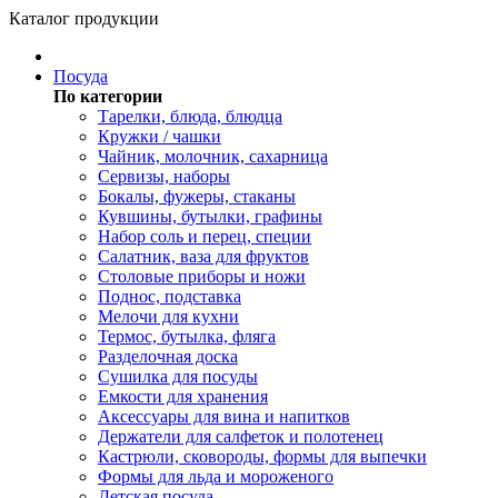
Каталог продукции
Посуда
По категории
Тарелки, блюда, блюдца
Кружки / чашки
Чайник, молочник, сахарница
Сервизы, наборы
Бокалы, фужеры, стаканы
Кувшины, бутылки, графины
Набор соль и перец, специи
Салатник, ваза для фруктов
Столовые приборы и ножи
Поднос, подставка
Мелочи для кухни
Термос, бутылка, фляга
Разделочная доска
Сушилка для посуды
Емкости для хранения
Аксессуары для вина и напитков
Держатели для салфеток и полотенец
Кастрюли, сковороды, формы для выпечки
Формы для льда и мороженого
Детская посуда