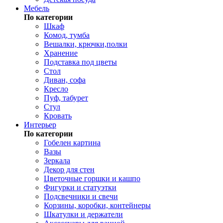
Мебель
По категории
Шкаф
Комод, тумба
Вешалки, крючки,полки
Хранение
Подставка под цветы
Стол
Диван, софа
Кресло
Пуф, табурет
Стул
Кровать
Интерьер
По категории
Гобелен картина
Вазы
Зеркала
Декор для стен
Цветочные горшки и кашпо
Фигурки и статуэтки
Подсвечники и свечи
Корзины, коробки, контейнеры
Шкатулки и держатели