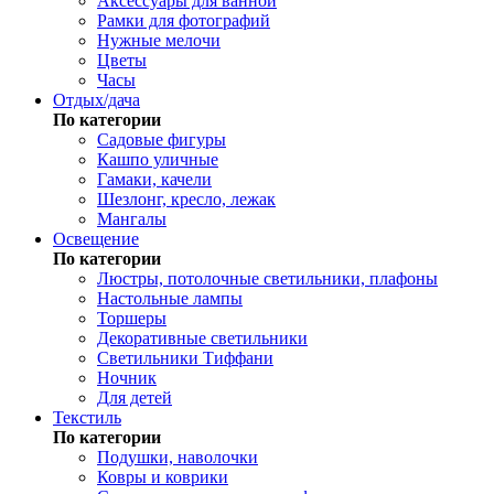
Аксессуары для ванной
Рамки для фотографий
Нужные мелочи
Цветы
Часы
Отдых/дача
По категории
Садовые фигуры
Кашпо уличные
Гамаки, качели
Шезлонг, кресло, лежак
Мангалы
Освещение
По категории
Люстры, потолочные светильники, плафоны
Настольные лампы
Торшеры
Декоративные светильники
Светильники Тиффани
Ночник
Для детей
Текстиль
По категории
Подушки, наволочки
Ковры и коврики