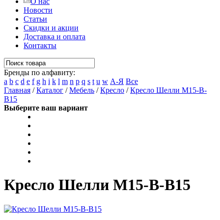
О нас
Новости
Статьи
Скидки и акции
Доставка и оплата
Контакты
Бренды по алфавиту:
a
b
c
d
e
f
g
h
i
k
l
m
n
p
q
s
t
u
w
А-Я
Все
Главная
/
Каталог
/
Мебель
/
Кресло
/
Кресло Шелли M15-B-
B15
Выберите ваш вариант
Кресло Шелли M15-B-B15