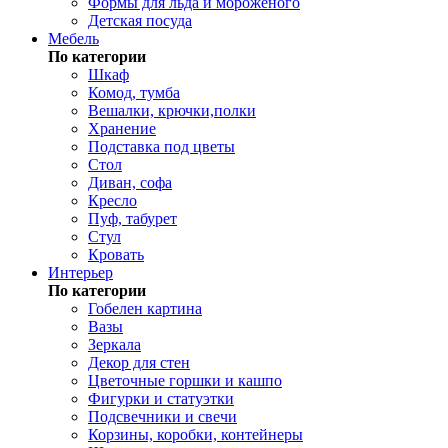
Формы для льда и мороженого
Детская посуда
Мебель
По категории
Шкаф
Комод, тумба
Вешалки, крючки,полки
Хранение
Подставка под цветы
Стол
Диван, софа
Кресло
Пуф, табурет
Стул
Кровать
Интерьер
По категории
Гобелен картина
Вазы
Зеркала
Декор для стен
Цветочные горшки и кашпо
Фигурки и статуэтки
Подсвечники и свечи
Корзины, коробки, контейнеры