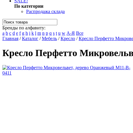
SALE!
По категории
Распродажа склада
Бренды по алфавиту:
a
b
c
d
e
f
g
h
i
k
l
m
n
p
q
s
t
u
w
А-Я
Все
Главная
/
Каталог
/
Мебель
/
Кресло
/
Кресло Перфетто Микрове
Кресло Перфетто Микровельв