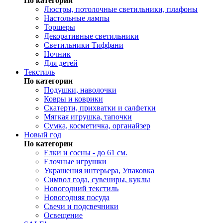
По категории
Люстры, потолочные светильники, плафоны
Настольные лампы
Торшеры
Декоративные светильники
Светильники Тиффани
Ночник
Для детей
Текстиль
По категории
Подушки, наволочки
Ковры и коврики
Скатерти, прихватки и салфетки
Мягкая игрушка, тапочки
Сумка, косметичка, органайзер
Новый год
По категории
Елки и сосны - до 61 см.
Елочные игрушки
Украшения интерьера, Упаковка
Символ года, сувениры, куклы
Новогодний текстиль
Новогодняя посуда
Свечи и подсвечники
Освещение