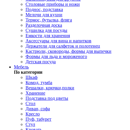
Столовые приборы и ножи
Поднос, подставка
Мелочи для кухни
Термос, бутылка, фляга
Разделочная доска
Сушилка для посуды
Емкости для хранения
Аксессуары для вина и напитков
Держатели для салфеток и полотенец
Кастрюли, сковороды, формы для выпечки
Формы для льда и мороженого
Детская посуда
Мебель
По категории
Шкаф
Комод, тумба
Вешалки, крючки,полки
Хранение
Подставка под цветы
Стол
Диван, софа
Кресло
Пуф, табурет
Стул
Кровать