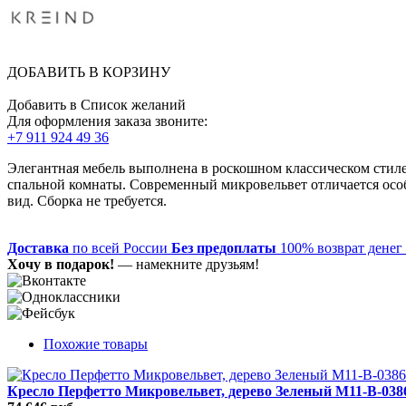
ДОБАВИТЬ В КОРЗИНУ
Добавить в Список желаний
Для оформления заказа звоните:
+7 911 924 49 36
Элегантная мебель выполнена в роскошном классическом стиле
спальной комнаты. Современный микровельвет отличается особ
вид. Сборка не требуется.
Доставка
по всей России
Без предоплаты
100% возврат денег
Хочу в подарок!
— намекните друзьям!
Похожие товары
Кресло Перфетто Микровельвет, дерево Зеленый M11-B-038