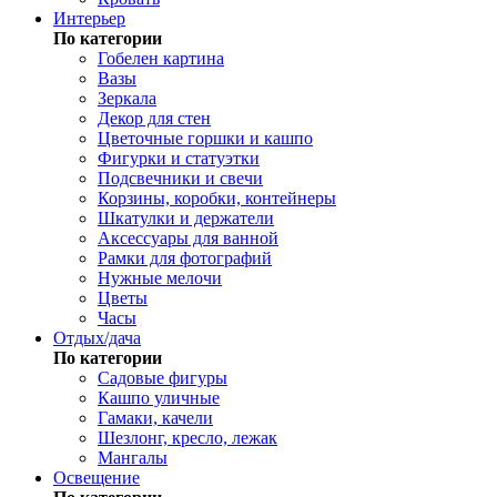
Интерьер
По категории
Гобелен картина
Вазы
Зеркала
Декор для стен
Цветочные горшки и кашпо
Фигурки и статуэтки
Подсвечники и свечи
Корзины, коробки, контейнеры
Шкатулки и держатели
Аксессуары для ванной
Рамки для фотографий
Нужные мелочи
Цветы
Часы
Отдых/дача
По категории
Садовые фигуры
Кашпо уличные
Гамаки, качели
Шезлонг, кресло, лежак
Мангалы
Освещение