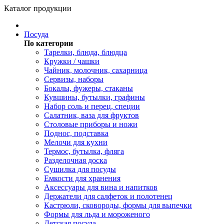
Каталог продукции
Посуда
По категории
Тарелки, блюда, блюдца
Кружки / чашки
Чайник, молочник, сахарница
Сервизы, наборы
Бокалы, фужеры, стаканы
Кувшины, бутылки, графины
Набор соль и перец, специи
Салатник, ваза для фруктов
Столовые приборы и ножи
Поднос, подставка
Мелочи для кухни
Термос, бутылка, фляга
Разделочная доска
Сушилка для посуды
Емкости для хранения
Аксессуары для вина и напитков
Держатели для салфеток и полотенец
Кастрюли, сковороды, формы для выпечки
Формы для льда и мороженого
Детская посуда