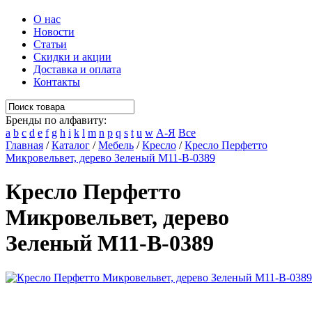
О нас
Новости
Статьи
Скидки и акции
Доставка и оплата
Контакты
Бренды по алфавиту:
a
b
c
d
e
f
g
h
i
k
l
m
n
p
q
s
t
u
w
А-Я
Все
Главная
/
Каталог
/
Мебель
/
Кресло
/
Кресло Перфетто
Микровельвет, дерево Зеленый M11-B-0389
Кресло Перфетто
Микровельвет, дерево
Зеленый M11-B-0389