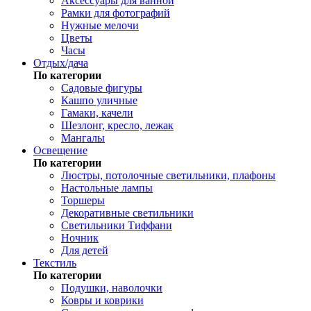
Аксессуары для ванной
Рамки для фотографий
Нужные мелочи
Цветы
Часы
Отдых/дача
По категории
Садовые фигуры
Кашпо уличные
Гамаки, качели
Шезлонг, кресло, лежак
Мангалы
Освещение
По категории
Люстры, потолочные светильники, плафоны
Настольные лампы
Торшеры
Декоративные светильники
Светильники Тиффани
Ночник
Для детей
Текстиль
По категории
Подушки, наволочки
Ковры и коврики