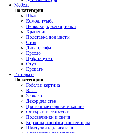
Мебель
По категории
Шкаф
Комод, тумба
Вешалки, крючки,полки
Хранение
Подставка под цветы
Стол
Диван, софа
Кресло
Пуф, табурет
Стул
Кровать
Интерьер
По категории
Гобелен картина
Вазы
Зеркала
Декор для стен
Цветочные горшки и кашпо
Фигурки и статуэтки
Подсвечники и свечи
Корзины, коробки, контейнеры
Шкатулки и держатели