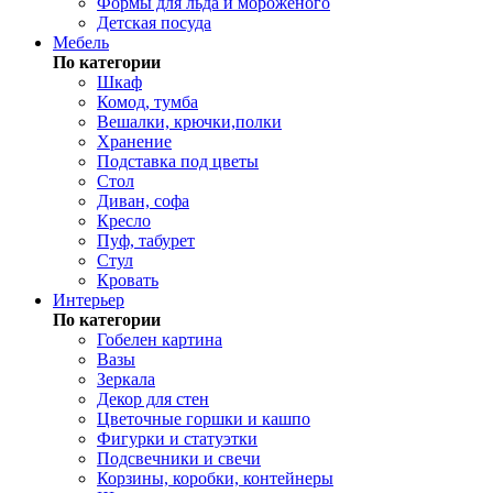
Формы для льда и мороженого
Детская посуда
Мебель
По категории
Шкаф
Комод, тумба
Вешалки, крючки,полки
Хранение
Подставка под цветы
Стол
Диван, софа
Кресло
Пуф, табурет
Стул
Кровать
Интерьер
По категории
Гобелен картина
Вазы
Зеркала
Декор для стен
Цветочные горшки и кашпо
Фигурки и статуэтки
Подсвечники и свечи
Корзины, коробки, контейнеры