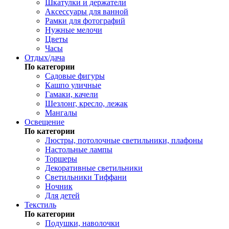
Шкатулки и держатели
Аксессуары для ванной
Рамки для фотографий
Нужные мелочи
Цветы
Часы
Отдых/дача
По категории
Садовые фигуры
Кашпо уличные
Гамаки, качели
Шезлонг, кресло, лежак
Мангалы
Освещение
По категории
Люстры, потолочные светильники, плафоны
Настольные лампы
Торшеры
Декоративные светильники
Светильники Тиффани
Ночник
Для детей
Текстиль
По категории
Подушки, наволочки