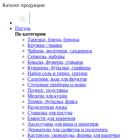
Каталог продукции
Посуда
По категории
Тарелки, блюда, блюдца
Кружки / чашки
Чайник, молочник, сахарница
Сервизы, наборы
Бокалы, фужеры, стаканы
Кувшины, бутылки, графины
Набор соль и перец, специи
Салатник, ваза для фруктов
Столовые приборы и ножи
Поднос, подставка
Мелочи для кухни
Термос, бутылка, фляга
Разделочная доска
Сушилка для посуды
Емкости для хранения
Аксессуары для вина и напитков
Держатели для салфеток и полотенец
Кастрюли, сковороды, формы для выпечки