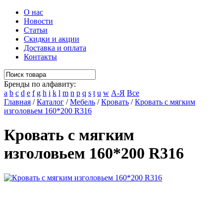
О нас
Новости
Статьи
Скидки и акции
Доставка и оплата
Контакты
Бренды по алфавиту:
a
b
c
d
e
f
g
h
i
k
l
m
n
p
q
s
t
u
w
А-Я
Все
Главная
/
Каталог
/
Мебель
/
Кровать
/
Кровать с мягким
изголовьем 160*200 R316
Кровать с мягким
изголовьем 160*200 R316