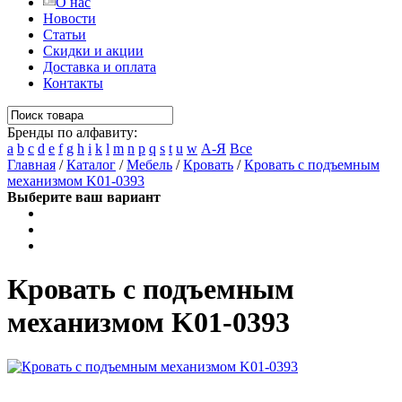
О нас
Новости
Статьи
Скидки и акции
Доставка и оплата
Контакты
Бренды по алфавиту:
a
b
c
d
e
f
g
h
i
k
l
m
n
p
q
s
t
u
w
А-Я
Все
Главная
/
Каталог
/
Мебель
/
Кровать
/
Кровать с подъемным
механизмом K01-0393
Выберите ваш вариант
Кровать с подъемным
механизмом K01-0393