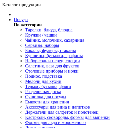
Каталог продукции
Посуда
По категории
Тарелки, блюда, блюдца
Кружки / чашки
Чайник, молочник, сахарница
Сервизы, наборы
Бокалы, фужеры, стаканы
Кувшины, бутылки, графины
Набор соль и перец, специи
Салатник, ваза для фруктов
Столовые приборы и ножи
Поднос, подставка
Мелочи для кухни
Термос, бутылка, фляга
Разделочная доска
Сушилка для посуды
Емкости для хранения
Аксессуары для вина и напитков
Держатели для салфеток и полотенец
Кастрюли, сковороды, формы для выпечки
Формы для льда и мороженого
Детская посуда