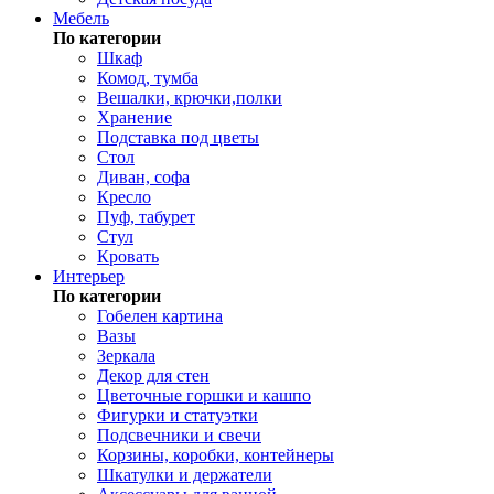
Мебель
По категории
Шкаф
Комод, тумба
Вешалки, крючки,полки
Хранение
Подставка под цветы
Стол
Диван, софа
Кресло
Пуф, табурет
Стул
Кровать
Интерьер
По категории
Гобелен картина
Вазы
Зеркала
Декор для стен
Цветочные горшки и кашпо
Фигурки и статуэтки
Подсвечники и свечи
Корзины, коробки, контейнеры
Шкатулки и держатели