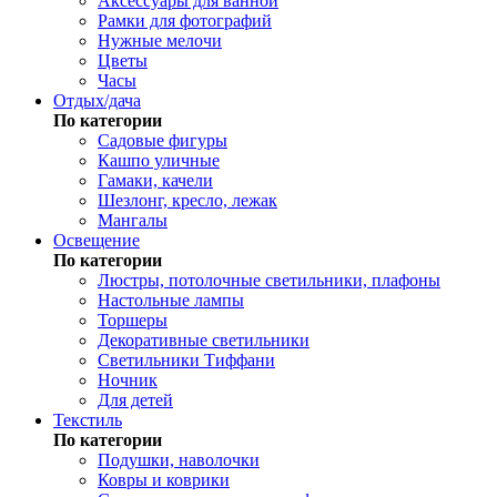
Аксессуары для ванной
Рамки для фотографий
Нужные мелочи
Цветы
Часы
Отдых/дача
По категории
Садовые фигуры
Кашпо уличные
Гамаки, качели
Шезлонг, кресло, лежак
Мангалы
Освещение
По категории
Люстры, потолочные светильники, плафоны
Настольные лампы
Торшеры
Декоративные светильники
Светильники Тиффани
Ночник
Для детей
Текстиль
По категории
Подушки, наволочки
Ковры и коврики