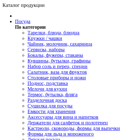
Каталог продукции
Посуда
По категории
Тарелки, блюда, блюдца
Кружки / чашки
Чайник, молочник, сахарница
Сервизы, наборы
Бокалы, фужеры, стаканы
Кувшины, бутылки, графины
Набор соль и перец, специи
Салатник, ваза для фруктов
Столовые приборы и ножи
Поднос, подставка
Мелочи для кухни
Термос, бутылка, фляга
Разделочная доска
Сушилка для посуды
Емкости для хранения
Аксессуары для вина и напитков
Держатели для салфеток и полотенец
Кастрюли, сковороды, формы для выпечки
Формы для льда и мороженого
Детская посуда