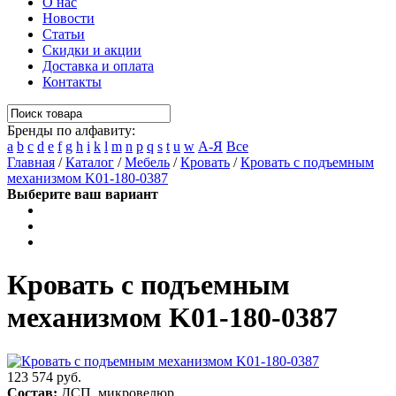
О нас
Новости
Статьи
Скидки и акции
Доставка и оплата
Контакты
Бренды по алфавиту:
a
b
c
d
e
f
g
h
i
k
l
m
n
p
q
s
t
u
w
А-Я
Все
Главная
/
Каталог
/
Мебель
/
Кровать
/
Кровать с подъемным
механизмом K01-180-0387
Выберите ваш вариант
Кровать с подъемным
механизмом K01-180-0387
123 574 руб.
Состав:
ДСП, микровелюр