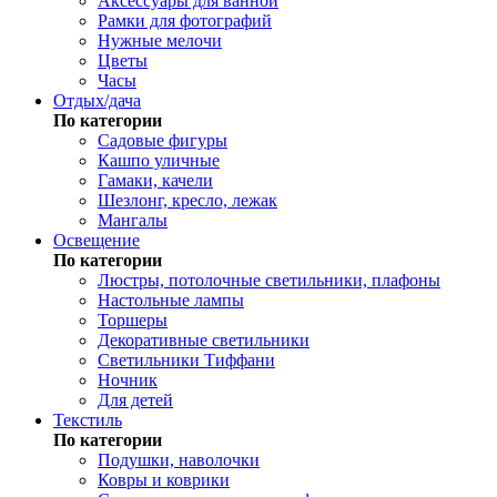
Аксессуары для ванной
Рамки для фотографий
Нужные мелочи
Цветы
Часы
Отдых/дача
По категории
Садовые фигуры
Кашпо уличные
Гамаки, качели
Шезлонг, кресло, лежак
Мангалы
Освещение
По категории
Люстры, потолочные светильники, плафоны
Настольные лампы
Торшеры
Декоративные светильники
Светильники Тиффани
Ночник
Для детей
Текстиль
По категории
Подушки, наволочки
Ковры и коврики