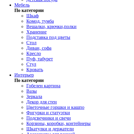
Мебель
По категории
Шкаф
Комод, тумба
Вешалки, крючки,полки
Хранение
Подставка под цветы
Стол
Диван, софа
Кресло
Пуф, табурет
Стул
Кровать
Интерьер
По категории
Гобелен картина
Вазы
Зеркала
Декор для стен
Цветочные горшки и кашпо
Фигурки и статуэтки
Подсвечники и свечи
Корзины, коробки, контейнеры
Шкатулки и держатели