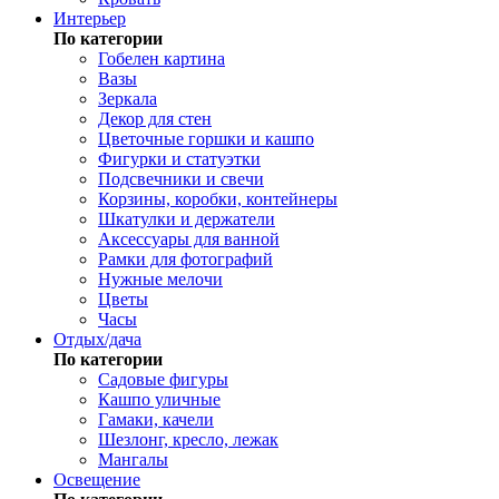
Интерьер
По категории
Гобелен картина
Вазы
Зеркала
Декор для стен
Цветочные горшки и кашпо
Фигурки и статуэтки
Подсвечники и свечи
Корзины, коробки, контейнеры
Шкатулки и держатели
Аксессуары для ванной
Рамки для фотографий
Нужные мелочи
Цветы
Часы
Отдых/дача
По категории
Садовые фигуры
Кашпо уличные
Гамаки, качели
Шезлонг, кресло, лежак
Мангалы
Освещение