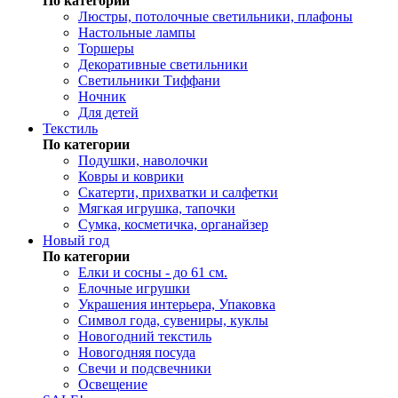
По категории
Люстры, потолочные светильники, плафоны
Настольные лампы
Торшеры
Декоративные светильники
Светильники Тиффани
Ночник
Для детей
Текстиль
По категории
Подушки, наволочки
Ковры и коврики
Скатерти, прихватки и салфетки
Мягкая игрушка, тапочки
Сумка, косметичка, органайзер
Новый год
По категории
Елки и сосны - до 61 см.
Елочные игрушки
Украшения интерьера, Упаковка
Символ года, сувениры, куклы
Новогодний текстиль
Новогодняя посуда
Свечи и подсвечники
Освещение