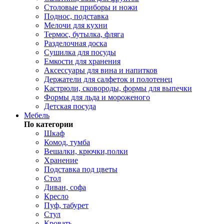
Столовые приборы и ножи
Поднос, подставка
Мелочи для кухни
Термос, бутылка, фляга
Разделочная доска
Сушилка для посуды
Емкости для хранения
Аксессуары для вина и напитков
Держатели для салфеток и полотенец
Кастрюли, сковороды, формы для выпечки
Формы для льда и мороженого
Детская посуда
Мебель
По категории
Шкаф
Комод, тумба
Вешалки, крючки,полки
Хранение
Подставка под цветы
Стол
Диван, софа
Кресло
Пуф, табурет
Стул
Кровать