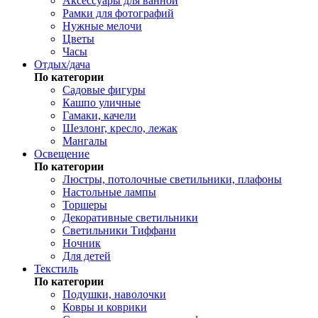
Аксессуары для ванной
Рамки для фотографий
Нужные мелочи
Цветы
Часы
Отдых/дача
По категории
Садовые фигуры
Кашпо уличные
Гамаки, качели
Шезлонг, кресло, лежак
Мангалы
Освещение
По категории
Люстры, потолочные светильники, плафоны
Настольные лампы
Торшеры
Декоративные светильники
Светильники Тиффани
Ночник
Для детей
Текстиль
По категории
Подушки, наволочки
Ковры и коврики