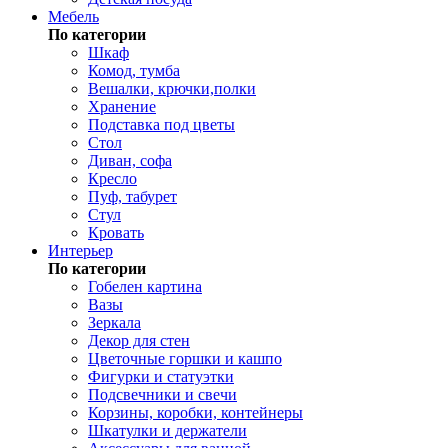
Мебель
По категории
Шкаф
Комод, тумба
Вешалки, крючки,полки
Хранение
Подставка под цветы
Стол
Диван, софа
Кресло
Пуф, табурет
Стул
Кровать
Интерьер
По категории
Гобелен картина
Вазы
Зеркала
Декор для стен
Цветочные горшки и кашпо
Фигурки и статуэтки
Подсвечники и свечи
Корзины, коробки, контейнеры
Шкатулки и держатели