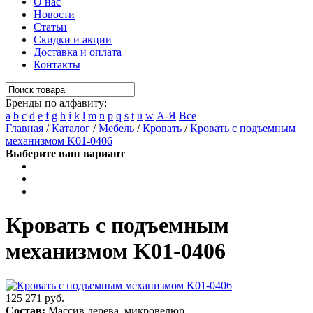
О нас
Новости
Статьи
Скидки и акции
Доставка и оплата
Контакты
Бренды по алфавиту:
a
b
c
d
e
f
g
h
i
k
l
m
n
p
q
s
t
u
w
А-Я
Все
Главная
/
Каталог
/
Мебель
/
Кровать
/
Кровать с подъемным
механизмом K01-0406
Выберите ваш вариант
Кровать с подъемным
механизмом K01-0406
125 271 руб.
Состав:
Массив дерева, микровелюр