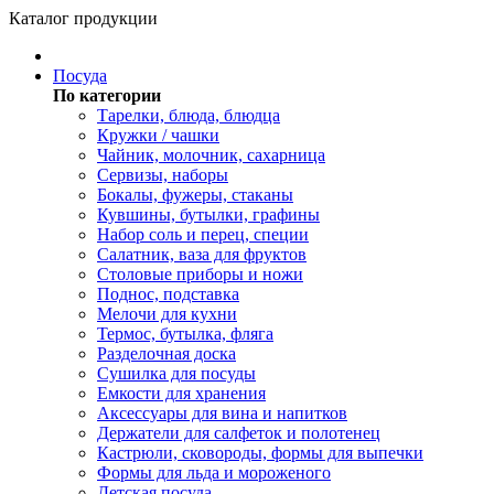
Каталог продукции
Посуда
По категории
Тарелки, блюда, блюдца
Кружки / чашки
Чайник, молочник, сахарница
Сервизы, наборы
Бокалы, фужеры, стаканы
Кувшины, бутылки, графины
Набор соль и перец, специи
Салатник, ваза для фруктов
Столовые приборы и ножи
Поднос, подставка
Мелочи для кухни
Термос, бутылка, фляга
Разделочная доска
Сушилка для посуды
Емкости для хранения
Аксессуары для вина и напитков
Держатели для салфеток и полотенец
Кастрюли, сковороды, формы для выпечки
Формы для льда и мороженого
Детская посуда