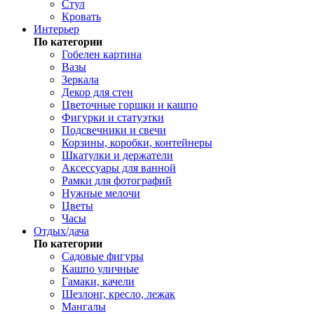
Стул
Кровать
Интерьер
По категории
Гобелен картина
Вазы
Зеркала
Декор для стен
Цветочные горшки и кашпо
Фигурки и статуэтки
Подсвечники и свечи
Корзины, коробки, контейнеры
Шкатулки и держатели
Аксессуары для ванной
Рамки для фотографий
Нужные мелочи
Цветы
Часы
Отдых/дача
По категории
Садовые фигуры
Кашпо уличные
Гамаки, качели
Шезлонг, кресло, лежак
Мангалы