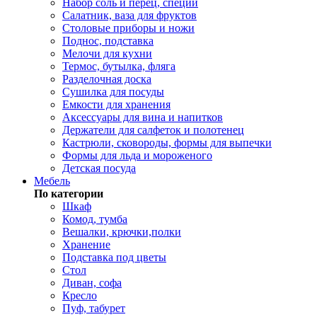
Набор соль и перец, специи
Салатник, ваза для фруктов
Столовые приборы и ножи
Поднос, подставка
Мелочи для кухни
Термос, бутылка, фляга
Разделочная доска
Сушилка для посуды
Емкости для хранения
Аксессуары для вина и напитков
Держатели для салфеток и полотенец
Кастрюли, сковороды, формы для выпечки
Формы для льда и мороженого
Детская посуда
Мебель
По категории
Шкаф
Комод, тумба
Вешалки, крючки,полки
Хранение
Подставка под цветы
Стол
Диван, софа
Кресло
Пуф, табурет