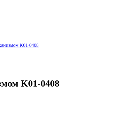
ханизмом K01-0408
змом K01-0408