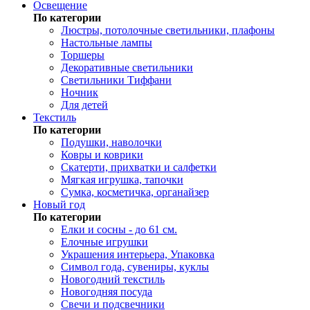
Освещение
По категории
Люстры, потолочные светильники, плафоны
Настольные лампы
Торшеры
Декоративные светильники
Светильники Тиффани
Ночник
Для детей
Текстиль
По категории
Подушки, наволочки
Ковры и коврики
Скатерти, прихватки и салфетки
Мягкая игрушка, тапочки
Сумка, косметичка, органайзер
Новый год
По категории
Елки и сосны - до 61 см.
Елочные игрушки
Украшения интерьера, Упаковка
Символ года, сувениры, куклы
Новогодний текстиль
Новогодняя посуда
Свечи и подсвечники