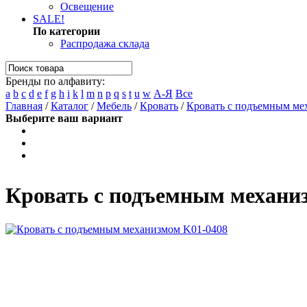
Освещение
SALE!
По категории
Распродажа склада
Бренды по алфавиту:
a
b
c
d
e
f
g
h
i
k
l
m
n
p
q
s
t
u
w
А-Я
Все
Главная
/
Каталог
/
Мебель
/
Кровать
/
Кровать с подъемным ме
Выберите ваш вариант
Кровать с подъемным механи