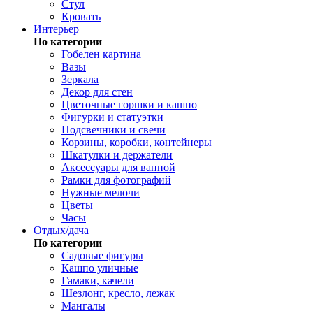
Стул
Кровать
Интерьер
По категории
Гобелен картина
Вазы
Зеркала
Декор для стен
Цветочные горшки и кашпо
Фигурки и статуэтки
Подсвечники и свечи
Корзины, коробки, контейнеры
Шкатулки и держатели
Аксессуары для ванной
Рамки для фотографий
Нужные мелочи
Цветы
Часы
Отдых/дача
По категории
Садовые фигуры
Кашпо уличные
Гамаки, качели
Шезлонг, кресло, лежак
Мангалы