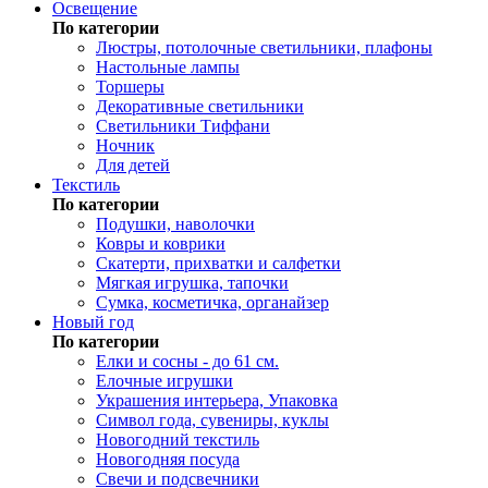
Освещение
По категории
Люстры, потолочные светильники, плафоны
Настольные лампы
Торшеры
Декоративные светильники
Светильники Тиффани
Ночник
Для детей
Текстиль
По категории
Подушки, наволочки
Ковры и коврики
Скатерти, прихватки и салфетки
Мягкая игрушка, тапочки
Сумка, косметичка, органайзер
Новый год
По категории
Елки и сосны - до 61 см.
Елочные игрушки
Украшения интерьера, Упаковка
Символ года, сувениры, куклы
Новогодний текстиль
Новогодняя посуда
Свечи и подсвечники