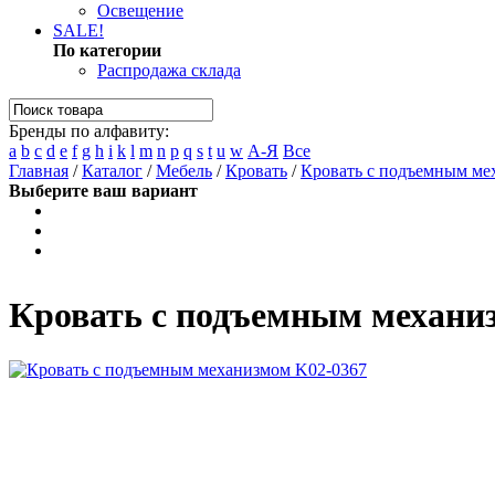
Освещение
SALE!
По категории
Распродажа склада
Бренды по алфавиту:
a
b
c
d
e
f
g
h
i
k
l
m
n
p
q
s
t
u
w
А-Я
Все
Главная
/
Каталог
/
Мебель
/
Кровать
/
Кровать с подъемным ме
Выберите ваш вариант
Кровать с подъемным механи