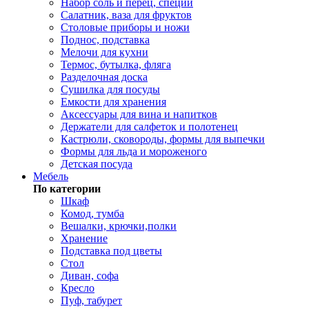
Набор соль и перец, специи
Салатник, ваза для фруктов
Столовые приборы и ножи
Поднос, подставка
Мелочи для кухни
Термос, бутылка, фляга
Разделочная доска
Сушилка для посуды
Емкости для хранения
Аксессуары для вина и напитков
Держатели для салфеток и полотенец
Кастрюли, сковороды, формы для выпечки
Формы для льда и мороженого
Детская посуда
Мебель
По категории
Шкаф
Комод, тумба
Вешалки, крючки,полки
Хранение
Подставка под цветы
Стол
Диван, софа
Кресло
Пуф, табурет