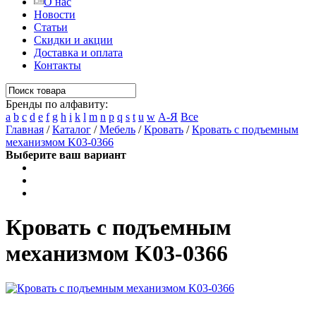
О нас
Новости
Статьи
Скидки и акции
Доставка и оплата
Контакты
Бренды по алфавиту:
a
b
c
d
e
f
g
h
i
k
l
m
n
p
q
s
t
u
w
А-Я
Все
Главная
/
Каталог
/
Мебель
/
Кровать
/
Кровать с подъемным
механизмом K03-0366
Выберите ваш вариант
Кровать с подъемным
механизмом K03-0366