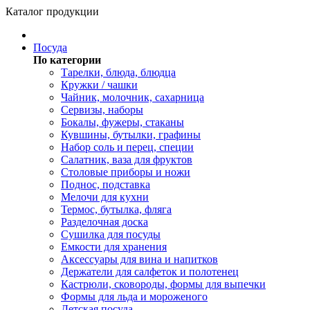
Каталог продукции
Посуда
По категории
Тарелки, блюда, блюдца
Кружки / чашки
Чайник, молочник, сахарница
Сервизы, наборы
Бокалы, фужеры, стаканы
Кувшины, бутылки, графины
Набор соль и перец, специи
Салатник, ваза для фруктов
Столовые приборы и ножи
Поднос, подставка
Мелочи для кухни
Термос, бутылка, фляга
Разделочная доска
Сушилка для посуды
Емкости для хранения
Аксессуары для вина и напитков
Держатели для салфеток и полотенец
Кастрюли, сковороды, формы для выпечки
Формы для льда и мороженого
Детская посуда