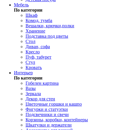
Мебель
По категории
Шкаф
Комод, тумба
Вешалки, крючки,полки
Хранение
Подставка под цветы
Стол
Диван, софа
Кресло
Пуф, табурет
Стул
Кровать
Интерьер
По категории
Гобелен картина
Вазы
Зеркала
Декор для стен
Цветочные горшки и кашпо
Фигурки и статуэтки
Подсвечники и свечи
Корзины, коробки, контейнеры
Шкатулки и держатели