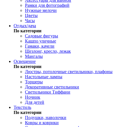
Аксессуары для ванной
Рамки для фотографий
Нужные мелочи
Цветы
Часы
Отдых/дача
По категории
Садовые фигуры
Кашпо уличные
Гамаки, качели
Шезлонг, кресло, лежак
Мангалы
Освещение
По категории
Люстры, потолочные светильники, плафоны
Настольные лампы
Торшеры
Декоративные светильники
Светильники Тиффани
Ночник
Для детей
Текстиль
По категории
Подушки, наволочки
Ковры и коврики