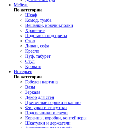
Мебель
По категории
Шкаф
Комод, тумба
Вешалки, крючки,полки
Хранение
Подставка под цветы
Стол
Диван, софа
Кресло
Пуф, табурет
Стул
Кровать
Интерьер
По категории
Гобелен картина
Вазы
Зеркала
Декор для стен
Цветочные горшки и кашпо
Фигурки и статуэтки
Подсвечники и свечи
Корзины, коробки, контейнеры
Шкатулки и держатели