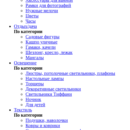
Аксессуары для ванной
Рамки для фотографий
Нужные мелочи
Цветы
Часы
Отдых/дача
По категории
Садовые фигуры
Кашпо уличные
Гамаки, качели
Шезлонг, кресло, лежак
Мангалы
Освещение
По категории
Люстры, потолочные светильники, плафоны
Настольные лампы
Торшеры
Декоративные светильники
Светильники Тиффани
Ночник
Для детей
Текстиль
По категории
Подушки, наволочки
Ковры и коврики