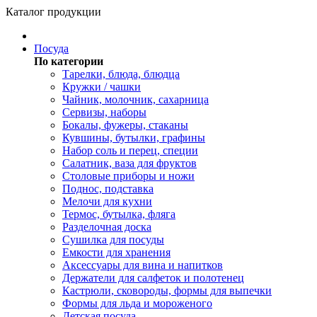
Каталог продукции
Посуда
По категории
Тарелки, блюда, блюдца
Кружки / чашки
Чайник, молочник, сахарница
Сервизы, наборы
Бокалы, фужеры, стаканы
Кувшины, бутылки, графины
Набор соль и перец, специи
Салатник, ваза для фруктов
Столовые приборы и ножи
Поднос, подставка
Мелочи для кухни
Термос, бутылка, фляга
Разделочная доска
Сушилка для посуды
Емкости для хранения
Аксессуары для вина и напитков
Держатели для салфеток и полотенец
Кастрюли, сковороды, формы для выпечки
Формы для льда и мороженого
Детская посуда