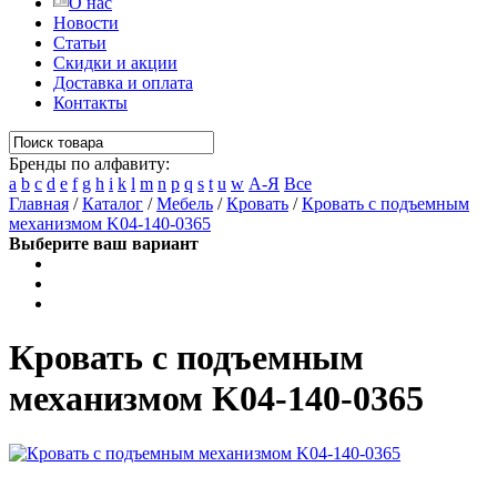
О нас
Новости
Статьи
Скидки и акции
Доставка и оплата
Контакты
Бренды по алфавиту:
a
b
c
d
e
f
g
h
i
k
l
m
n
p
q
s
t
u
w
А-Я
Все
Главная
/
Каталог
/
Мебель
/
Кровать
/
Кровать с подъемным
механизмом K04-140-0365
Выберите ваш вариант
Кровать с подъемным
механизмом K04-140-0365