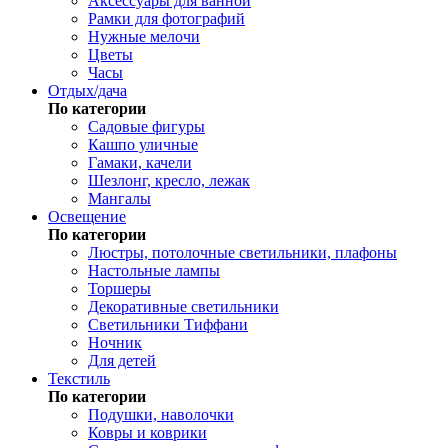
Аксессуары для ванной
Рамки для фотографий
Нужные мелочи
Цветы
Часы
Отдых/дача
По категории
Садовые фигуры
Кашпо уличные
Гамаки, качели
Шезлонг, кресло, лежак
Мангалы
Освещение
По категории
Люстры, потолочные светильники, плафоны
Настольные лампы
Торшеры
Декоративные светильники
Светильники Тиффани
Ночник
Для детей
Текстиль
По категории
Подушки, наволочки
Ковры и коврики