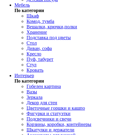
Мебель
По категории
Шкаф
Комод, тумба
Вешалки, крючки,полки
Хранение
Подставка под цветы
Стол
Диван, софа
Кресло
Пуф, табурет
Стул
Кровать
Интерьер
По категории
Гобелен картина
Вазы
Зеркала
Декор для стен
Цветочные горшки и кашпо
Фигурки и статуэтки
Подсвечники и свечи
Корзины, коробки, контейнеры
Шкатулки и держатели