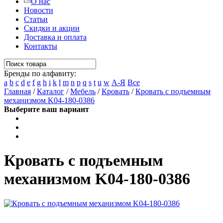
О нас
Новости
Статьи
Скидки и акции
Доставка и оплата
Контакты
Бренды по алфавиту:
a
b
c
d
e
f
g
h
i
k
l
m
n
p
q
s
t
u
w
А-Я
Все
Главная
/
Каталог
/
Мебель
/
Кровать
/
Кровать с подъемным
механизмом K04-180-0386
Выберите ваш вариант
Кровать с подъемным
механизмом K04-180-0386