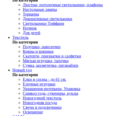
По категории
Люстры, потолочные светильники, плафоны
Настольные лампы
Торшеры
Декоративные светильники
Светильники Тиффани
Ночник
Для детей
Текстиль
По категории
Подушки, наволочки
Ковры и коврики
Скатерти, прихватки и салфетки
Мягкая игрушка, тапочки
Сумка, косметичка, органайзер
Новый год
По категории
Елки и сосны - до 61 см.
Елочные игрушки
Украшения интерьера, Упаковка
Символ года, сувениры, куклы
Новогодний текстиль
Новогодняя посуда
Свечи и подсвечники
Освещение