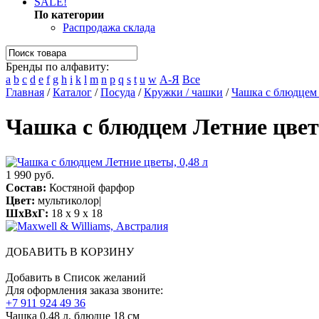
SALE!
По категории
Распродажа склада
Бренды по алфавиту:
a
b
c
d
e
f
g
h
i
k
l
m
n
p
q
s
t
u
w
А-Я
Все
Главная
/
Каталог
/
Посуда
/
Кружки / чашки
/
Чашка с блюдцем 
Чашка с блюдцем Летние цветы
1 990 руб.
Состав:
Костяной фарфор
Цвет:
мультиколор|
ШхВхГ:
18 x 9 x 18
ДОБАВИТЬ В КОРЗИНУ
Добавить в Список желаний
Для оформления заказа звоните:
+7 911 924 49 36
Чашка 0,48 л, блюдце 18 см