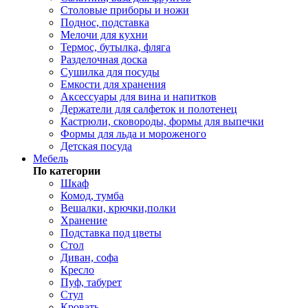
Столовые приборы и ножи
Поднос, подставка
Мелочи для кухни
Термос, бутылка, фляга
Разделочная доска
Сушилка для посуды
Емкости для хранения
Аксессуары для вина и напитков
Держатели для салфеток и полотенец
Кастрюли, сковороды, формы для выпечки
Формы для льда и мороженого
Детская посуда
Мебель
По категории
Шкаф
Комод, тумба
Вешалки, крючки,полки
Хранение
Подставка под цветы
Стол
Диван, софа
Кресло
Пуф, табурет
Стул
Кровать