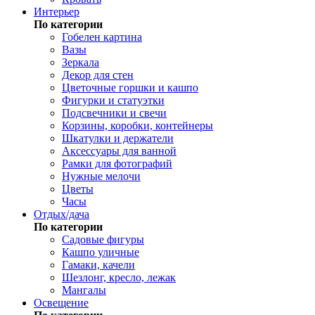
Интерьер
По категории
Гобелен картина
Вазы
Зеркала
Декор для стен
Цветочные горшки и кашпо
Фигурки и статуэтки
Подсвечники и свечи
Корзины, коробки, контейнеры
Шкатулки и держатели
Аксессуары для ванной
Рамки для фотографий
Нужные мелочи
Цветы
Часы
Отдых/дача
По категории
Садовые фигуры
Кашпо уличные
Гамаки, качели
Шезлонг, кресло, лежак
Мангалы
Освещение