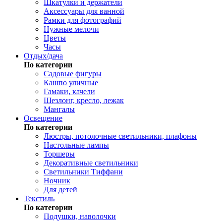
Шкатулки и держатели
Аксессуары для ванной
Рамки для фотографий
Нужные мелочи
Цветы
Часы
Отдых/дача
По категории
Садовые фигуры
Кашпо уличные
Гамаки, качели
Шезлонг, кресло, лежак
Мангалы
Освещение
По категории
Люстры, потолочные светильники, плафоны
Настольные лампы
Торшеры
Декоративные светильники
Светильники Тиффани
Ночник
Для детей
Текстиль
По категории
Подушки, наволочки