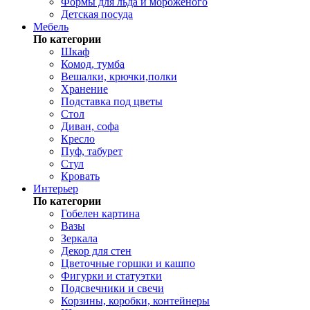
Формы для льда и мороженого
Детская посуда
Мебель
По категории
Шкаф
Комод, тумба
Вешалки, крючки,полки
Хранение
Подставка под цветы
Стол
Диван, софа
Кресло
Пуф, табурет
Стул
Кровать
Интерьер
По категории
Гобелен картина
Вазы
Зеркала
Декор для стен
Цветочные горшки и кашпо
Фигурки и статуэтки
Подсвечники и свечи
Корзины, коробки, контейнеры