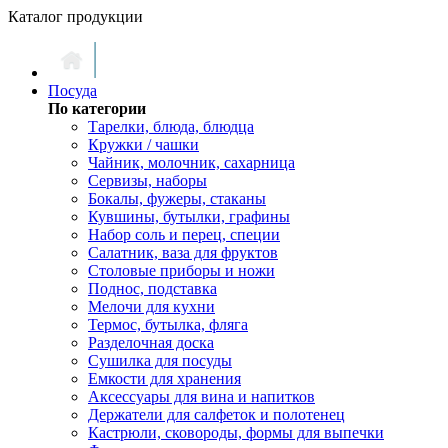
Каталог продукции
Посуда
По категории
Тарелки, блюда, блюдца
Кружки / чашки
Чайник, молочник, сахарница
Сервизы, наборы
Бокалы, фужеры, стаканы
Кувшины, бутылки, графины
Набор соль и перец, специи
Салатник, ваза для фруктов
Столовые приборы и ножи
Поднос, подставка
Мелочи для кухни
Термос, бутылка, фляга
Разделочная доска
Сушилка для посуды
Емкости для хранения
Аксессуары для вина и напитков
Держатели для салфеток и полотенец
Кастрюли, сковороды, формы для выпечки