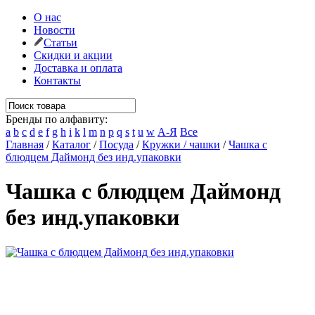
О нас
Новости
Статьи
Скидки и акции
Доставка и оплата
Контакты
Бренды по алфавиту:
a
b
c
d
e
f
g
h
i
k
l
m
n
p
q
s
t
u
w
А-Я
Все
Главная
/
Каталог
/
Посуда
/
Кружки / чашки
/
Чашка с
блюдцем Даймонд без инд.упаковки
Чашка с блюдцем Даймонд
без инд.упаковки