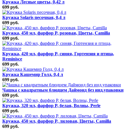
Кружка Лесные цветы, 0,42 л
699 руб.
Кружка Solaris песочная, 0,4 л
699 руб.
Кружка, 450 мл, фарфор P, розовая, Цветы, Camilla
699 руб.
Кружка, 420 мл, фарфор P, синяя, Гортензия и птица,
Reminisce
699 руб.
Кружка Кашемир Голд, 0,4 л
699 руб.
Чашка с квадратным блюдцем Даймонд без инд.упаковки
699 руб.
Кружка, 320 мл, фарфор P, белая, Волны, Perle
699 руб.
Кружка, 450 мл, фарфор P, лиловая, Цветы, Camilla
699 руб.