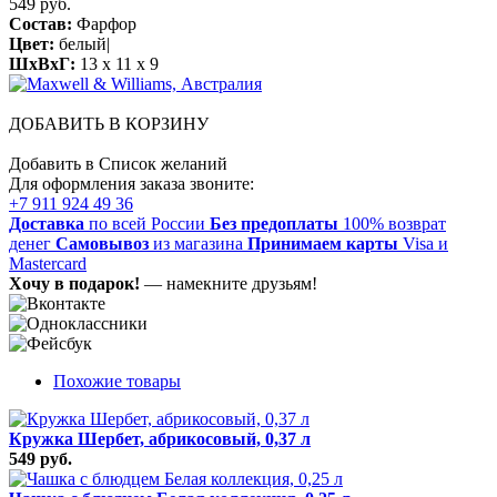
549 руб.
Состав:
Фарфор
Цвет:
белый|
ШхВхГ:
13 x 11 x 9
ДОБАВИТЬ В КОРЗИНУ
Добавить в Список желаний
Для оформления заказа звоните:
+7 911 924 49 36
Доставка
по всей России
Без предоплаты
100% возврат
денег
Самовывоз
из магазина
Принимаем карты
Visa и
Mastercard
Хочу в подарок!
— намекните друзьям!
Похожие товары
Кружка Шербет, абрикосовый, 0,37 л
549 руб.