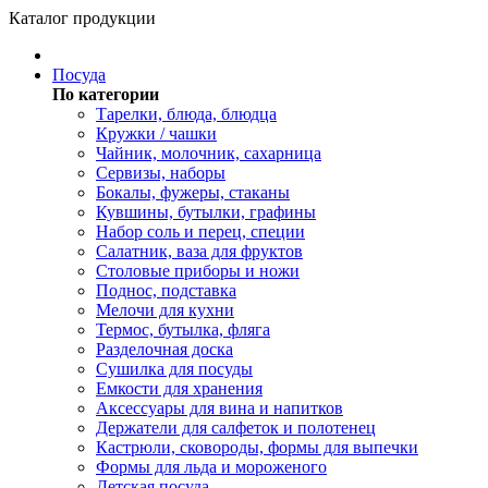
Каталог продукции
Посуда
По категории
Тарелки, блюда, блюдца
Кружки / чашки
Чайник, молочник, сахарница
Сервизы, наборы
Бокалы, фужеры, стаканы
Кувшины, бутылки, графины
Набор соль и перец, специи
Салатник, ваза для фруктов
Столовые приборы и ножи
Поднос, подставка
Мелочи для кухни
Термос, бутылка, фляга
Разделочная доска
Сушилка для посуды
Емкости для хранения
Аксессуары для вина и напитков
Держатели для салфеток и полотенец
Кастрюли, сковороды, формы для выпечки
Формы для льда и мороженого
Детская посуда