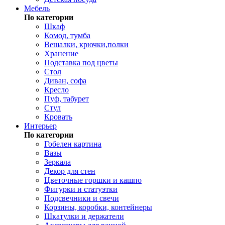
Мебель
По категории
Шкаф
Комод, тумба
Вешалки, крючки,полки
Хранение
Подставка под цветы
Стол
Диван, софа
Кресло
Пуф, табурет
Стул
Кровать
Интерьер
По категории
Гобелен картина
Вазы
Зеркала
Декор для стен
Цветочные горшки и кашпо
Фигурки и статуэтки
Подсвечники и свечи
Корзины, коробки, контейнеры
Шкатулки и держатели