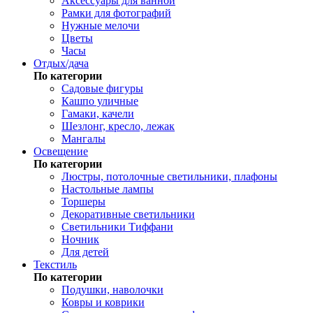
Аксессуары для ванной
Рамки для фотографий
Нужные мелочи
Цветы
Часы
Отдых/дача
По категории
Садовые фигуры
Кашпо уличные
Гамаки, качели
Шезлонг, кресло, лежак
Мангалы
Освещение
По категории
Люстры, потолочные светильники, плафоны
Настольные лампы
Торшеры
Декоративные светильники
Светильники Тиффани
Ночник
Для детей
Текстиль
По категории
Подушки, наволочки
Ковры и коврики