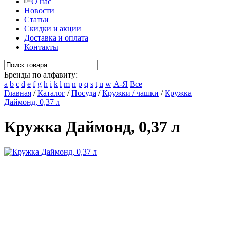
О нас
Новости
Статьи
Скидки и акции
Доставка и оплата
Контакты
Бренды по алфавиту:
a
b
c
d
e
f
g
h
i
k
l
m
n
p
q
s
t
u
w
А-Я
Все
Главная
/
Каталог
/
Посуда
/
Кружки / чашки
/
Кружка
Даймонд, 0,37 л
Кружка Даймонд, 0,37 л