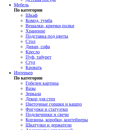
Мебель
По категории
Шкаф
Комод, тумба
Вешалки, крючки,полки
Хранение
Подставка под цветы
Стол
Диван, софа
Кресло
Пуф, табурет
Стул
Кровать
Интерьер
По категории
Гобелен картина
Вазы
Зеркала
Декор для стен
Цветочные горшки и кашпо
Фигурки и статуэтки
Подсвечники и свечи
Корзины, коробки, контейнеры
Шкатулки и держатели