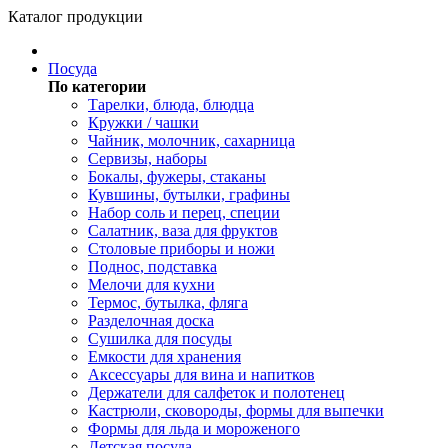
Каталог продукции
Посуда
По категории
Тарелки, блюда, блюдца
Кружки / чашки
Чайник, молочник, сахарница
Сервизы, наборы
Бокалы, фужеры, стаканы
Кувшины, бутылки, графины
Набор соль и перец, специи
Салатник, ваза для фруктов
Столовые приборы и ножи
Поднос, подставка
Мелочи для кухни
Термос, бутылка, фляга
Разделочная доска
Сушилка для посуды
Емкости для хранения
Аксессуары для вина и напитков
Держатели для салфеток и полотенец
Кастрюли, сковороды, формы для выпечки
Формы для льда и мороженого
Детская посуда