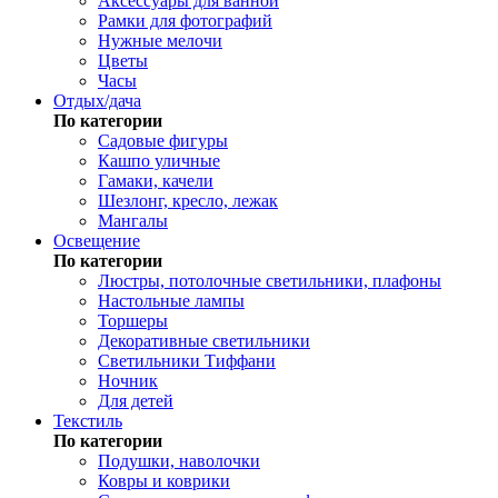
Аксессуары для ванной
Рамки для фотографий
Нужные мелочи
Цветы
Часы
Отдых/дача
По категории
Садовые фигуры
Кашпо уличные
Гамаки, качели
Шезлонг, кресло, лежак
Мангалы
Освещение
По категории
Люстры, потолочные светильники, плафоны
Настольные лампы
Торшеры
Декоративные светильники
Светильники Тиффани
Ночник
Для детей
Текстиль
По категории
Подушки, наволочки
Ковры и коврики