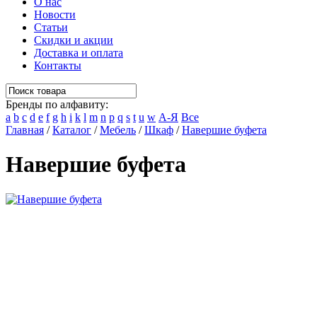
О нас
Новости
Статьи
Скидки и акции
Доставка и оплата
Контакты
Бренды по алфавиту:
a
b
c
d
e
f
g
h
i
k
l
m
n
p
q
s
t
u
w
А-Я
Все
Главная
/
Каталог
/
Мебель
/
Шкаф
/
Навершие буфета
Навершие буфета