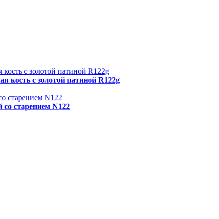
я кость с золотой патиной R122g
 со старением N122