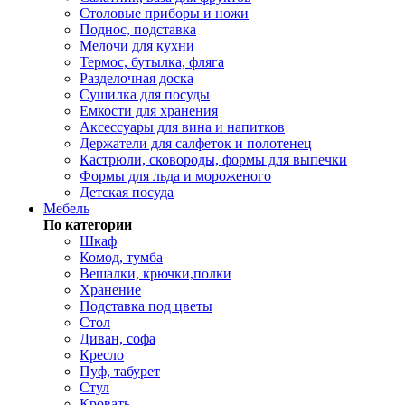
Столовые приборы и ножи
Поднос, подставка
Мелочи для кухни
Термос, бутылка, фляга
Разделочная доска
Сушилка для посуды
Емкости для хранения
Аксессуары для вина и напитков
Держатели для салфеток и полотенец
Кастрюли, сковороды, формы для выпечки
Формы для льда и мороженого
Детская посуда
Мебель
По категории
Шкаф
Комод, тумба
Вешалки, крючки,полки
Хранение
Подставка под цветы
Стол
Диван, софа
Кресло
Пуф, табурет
Стул
Кровать