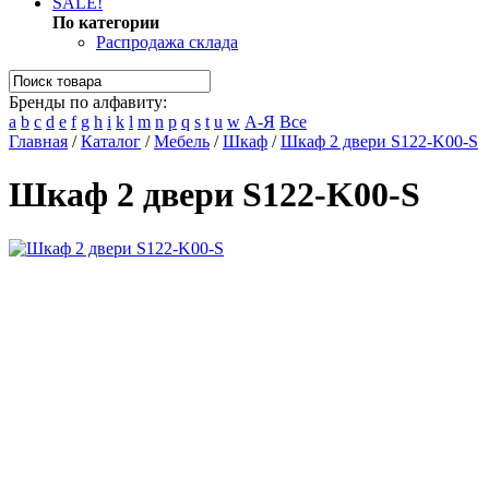
SALE!
По категории
Распродажа склада
Бренды по алфавиту:
a
b
c
d
e
f
g
h
i
k
l
m
n
p
q
s
t
u
w
А-Я
Все
Главная
/
Каталог
/
Мебель
/
Шкаф
/
Шкаф 2 двери S122-K00-S
Шкаф 2 двери S122-K00-S