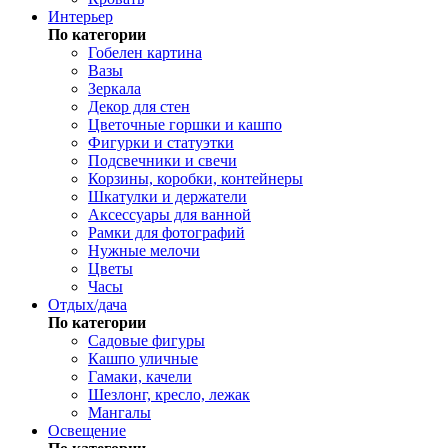
Интерьер
По категории
Гобелен картина
Вазы
Зеркала
Декор для стен
Цветочные горшки и кашпо
Фигурки и статуэтки
Подсвечники и свечи
Корзины, коробки, контейнеры
Шкатулки и держатели
Аксессуары для ванной
Рамки для фотографий
Нужные мелочи
Цветы
Часы
Отдых/дача
По категории
Садовые фигуры
Кашпо уличные
Гамаки, качели
Шезлонг, кресло, лежак
Мангалы
Освещение