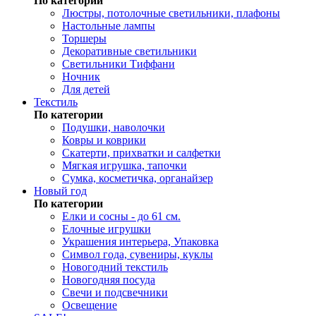
По категории
Люстры, потолочные светильники, плафоны
Настольные лампы
Торшеры
Декоративные светильники
Светильники Тиффани
Ночник
Для детей
Текстиль
По категории
Подушки, наволочки
Ковры и коврики
Скатерти, прихватки и салфетки
Мягкая игрушка, тапочки
Сумка, косметичка, органайзер
Новый год
По категории
Елки и сосны - до 61 см.
Елочные игрушки
Украшения интерьера, Упаковка
Символ года, сувениры, куклы
Новогодний текстиль
Новогодняя посуда
Свечи и подсвечники
Освещение