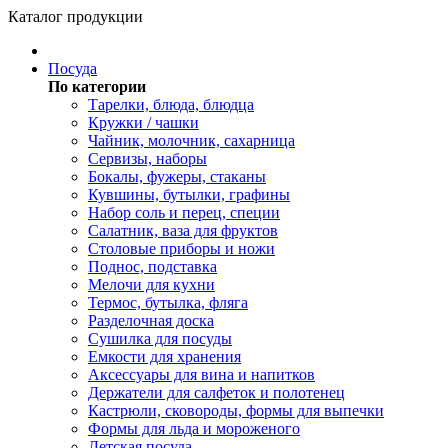
Каталог продукции
Посуда
По категории
Тарелки, блюда, блюдца
Кружки / чашки
Чайник, молочник, сахарница
Сервизы, наборы
Бокалы, фужеры, стаканы
Кувшины, бутылки, графины
Набор соль и перец, специи
Салатник, ваза для фруктов
Столовые приборы и ножи
Поднос, подставка
Мелочи для кухни
Термос, бутылка, фляга
Разделочная доска
Сушилка для посуды
Емкости для хранения
Аксессуары для вина и напитков
Держатели для салфеток и полотенец
Кастрюли, сковороды, формы для выпечки
Формы для льда и мороженого
Детская посуда