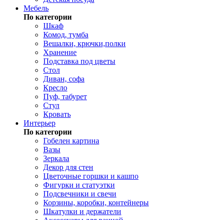
Мебель
По категории
Шкаф
Комод, тумба
Вешалки, крючки,полки
Хранение
Подставка под цветы
Стол
Диван, софа
Кресло
Пуф, табурет
Стул
Кровать
Интерьер
По категории
Гобелен картина
Вазы
Зеркала
Декор для стен
Цветочные горшки и кашпо
Фигурки и статуэтки
Подсвечники и свечи
Корзины, коробки, контейнеры
Шкатулки и держатели