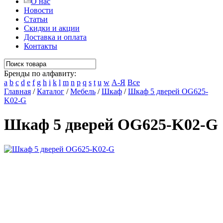
О нас
Новости
Статьи
Скидки и акции
Доставка и оплата
Контакты
Бренды по алфавиту:
a
b
c
d
e
f
g
h
i
k
l
m
n
p
q
s
t
u
w
А-Я
Все
Главная
/
Каталог
/
Мебель
/
Шкаф
/
Шкаф 5 дверей OG625-
K02-G
Шкаф 5 дверей OG625-K02-G