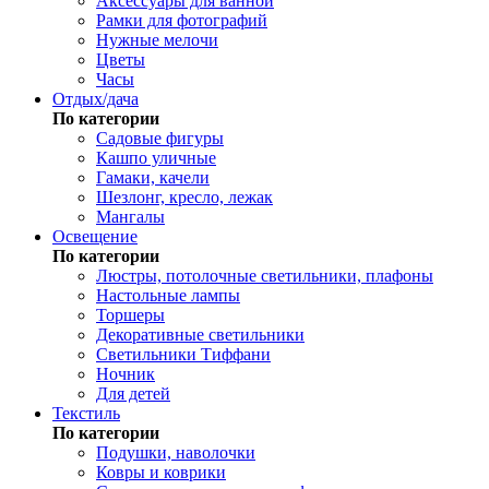
Аксессуары для ванной
Рамки для фотографий
Нужные мелочи
Цветы
Часы
Отдых/дача
По категории
Садовые фигуры
Кашпо уличные
Гамаки, качели
Шезлонг, кресло, лежак
Мангалы
Освещение
По категории
Люстры, потолочные светильники, плафоны
Настольные лампы
Торшеры
Декоративные светильники
Светильники Тиффани
Ночник
Для детей
Текстиль
По категории
Подушки, наволочки
Ковры и коврики