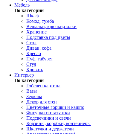
Мебель
По категории
Шкаф
Комод, тумба
Вешалки, крючки,полки
Хранение
Подставка под цветы
Стол
Диван, софа
Кресло
Пуф, табурет
Стул
Кровать
Интерьер
По категории
Гобелен картина
Вазы
Зеркала
Декор для стен
Цветочные горшки и кашпо
Фигурки и статуэтки
Подсвечники и свечи
Корзины, коробки, контейнеры
Шкатулки и держатели