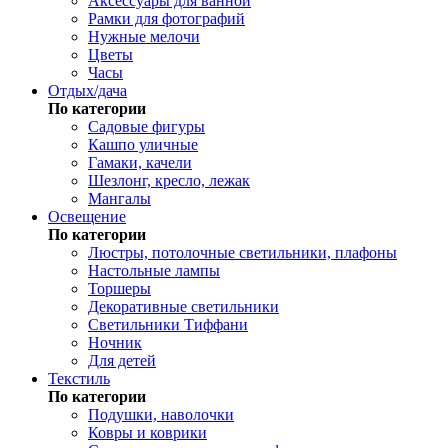
Аксессуары для ванной
Рамки для фотографий
Нужные мелочи
Цветы
Часы
Отдых/дача
По категории
Садовые фигуры
Кашпо уличные
Гамаки, качели
Шезлонг, кресло, лежак
Мангалы
Освещение
По категории
Люстры, потолочные светильники, плафоны
Настольные лампы
Торшеры
Декоративные светильники
Светильники Тиффани
Ночник
Для детей
Текстиль
По категории
Подушки, наволочки
Ковры и коврики