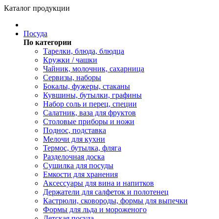
Каталог продукции
Посуда
По категории
Тарелки, блюда, блюдца
Кружки / чашки
Чайник, молочник, сахарница
Сервизы, наборы
Бокалы, фужеры, стаканы
Кувшины, бутылки, графины
Набор соль и перец, специи
Салатник, ваза для фруктов
Столовые приборы и ножи
Поднос, подставка
Мелочи для кухни
Термос, бутылка, фляга
Разделочная доска
Сушилка для посуды
Емкости для хранения
Аксессуары для вина и напитков
Держатели для салфеток и полотенец
Кастрюли, сковороды, формы для выпечки
Формы для льда и мороженого
Детская посуда