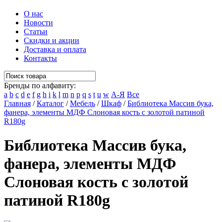
О нас
Новости
Статьи
Скидки и акции
Доставка и оплата
Контакты
Бренды по алфавиту:
a
b
c
d
e
f
g
h
i
k
l
m
n
p
q
s
t
u
w
А-Я
Все
Главная
/
Каталог
/
Мебель
/
Шкаф
/
Библиотека Массив бука,
фанера, элементы МДФ Слоновая кость с золотой патиной
R180g
Библиотека Массив бука,
фанера, элементы МДФ
Слоновая кость с золотой
патиной R180g