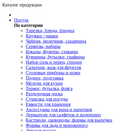
Каталог продукции
Посуда
По категории
Тарелки, блюда, блюдца
Кружки / чашки
Чайник, молочник, сахарница
Сервизы, наборы
Бокалы, фужеры, стаканы
Кувшины, бутылки, графины
Набор соль и перец, специи
Салатник, ваза для фруктов
Столовые приборы и ножи
Поднос, подставка
Мелочи для кухни
Термос, бутылка, фляга
Разделочная доска
Сушилка для посуды
Емкости для хранения
Аксессуары для вина и напитков
Держатели для салфеток и полотенец
Кастрюли, сковороды, формы для выпечки
Формы для льда и мороженого
Детская посуда