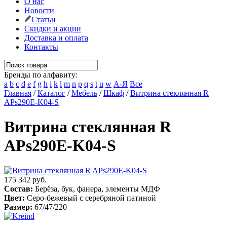
О нас
Новости
Статьи
Скидки и акции
Доставка и оплата
Контакты
Бренды по алфавиту:
a
b
c
d
e
f
g
h
i
k
l
m
n
p
q
s
t
u
w
А-Я
Все
Главная
/
Каталог
/
Мебель
/
Шкаф
/
Витрина стеклянная R
APs290E-K04-S
Витрина стеклянная R
APs290E-K04-S
175 342 руб.
Состав:
Берёза, бук, фанера, элементы МДФ
Цвет:
Серо-бежевый с серебряной патиной
Размер:
67/47/220