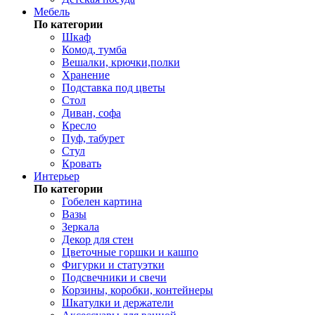
Мебель
По категории
Шкаф
Комод, тумба
Вешалки, крючки,полки
Хранение
Подставка под цветы
Стол
Диван, софа
Кресло
Пуф, табурет
Стул
Кровать
Интерьер
По категории
Гобелен картина
Вазы
Зеркала
Декор для стен
Цветочные горшки и кашпо
Фигурки и статуэтки
Подсвечники и свечи
Корзины, коробки, контейнеры
Шкатулки и держатели