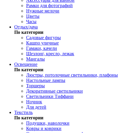
Аксессуары для ванной
Рамки для фотографий
Нужные мелочи
Цветы
Часы
Отдых/дача
По категории
Садовые фигуры
Кашпо уличные
Гамаки, качели
Шезлонг, кресло, лежак
Мангалы
Освещение
По категории
Люстры, потолочные светильники, плафоны
Настольные лампы
Торшеры
Декоративные светильники
Светильники Тиффани
Ночник
Для детей
Текстиль
По категории
Подушки, наволочки
Ковры и коврики