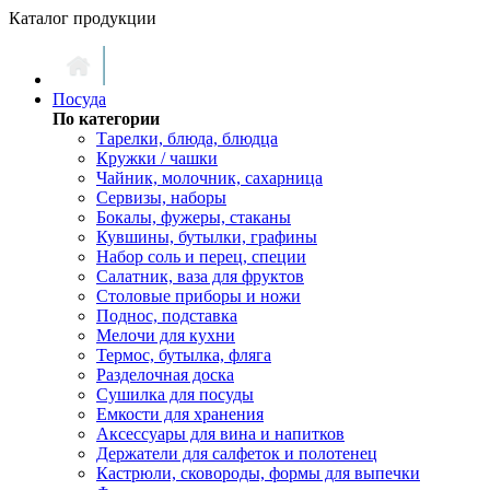
Каталог продукции
Посуда
По категории
Тарелки, блюда, блюдца
Кружки / чашки
Чайник, молочник, сахарница
Сервизы, наборы
Бокалы, фужеры, стаканы
Кувшины, бутылки, графины
Набор соль и перец, специи
Салатник, ваза для фруктов
Столовые приборы и ножи
Поднос, подставка
Мелочи для кухни
Термос, бутылка, фляга
Разделочная доска
Сушилка для посуды
Емкости для хранения
Аксессуары для вина и напитков
Держатели для салфеток и полотенец
Кастрюли, сковороды, формы для выпечки