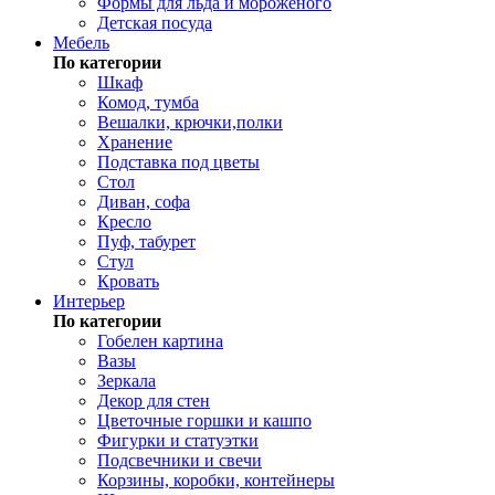
Формы для льда и мороженого
Детская посуда
Мебель
По категории
Шкаф
Комод, тумба
Вешалки, крючки,полки
Хранение
Подставка под цветы
Стол
Диван, софа
Кресло
Пуф, табурет
Стул
Кровать
Интерьер
По категории
Гобелен картина
Вазы
Зеркала
Декор для стен
Цветочные горшки и кашпо
Фигурки и статуэтки
Подсвечники и свечи
Корзины, коробки, контейнеры