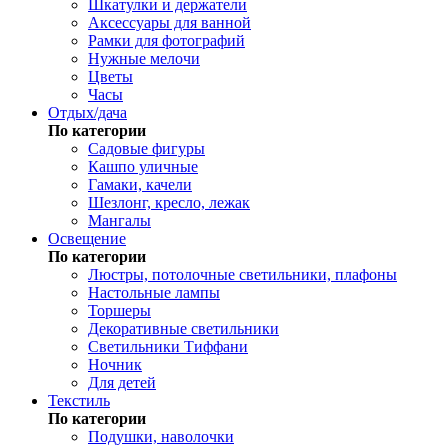
Шкатулки и держатели
Аксессуары для ванной
Рамки для фотографий
Нужные мелочи
Цветы
Часы
Отдых/дача
По категории
Садовые фигуры
Кашпо уличные
Гамаки, качели
Шезлонг, кресло, лежак
Мангалы
Освещение
По категории
Люстры, потолочные светильники, плафоны
Настольные лампы
Торшеры
Декоративные светильники
Светильники Тиффани
Ночник
Для детей
Текстиль
По категории
Подушки, наволочки