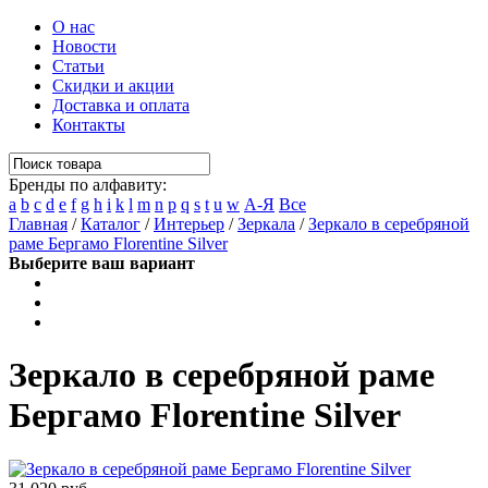
О нас
Новости
Статьи
Скидки и акции
Доставка и оплата
Контакты
Бренды по алфавиту:
a
b
c
d
e
f
g
h
i
k
l
m
n
p
q
s
t
u
w
А-Я
Все
Главная
/
Каталог
/
Интерьер
/
Зеркала
/
Зеркало в серебряной
раме Бергамо Florentine Silver
Выберите ваш вариант
Зеркало в серебряной раме
Бергамо Florentine Silver