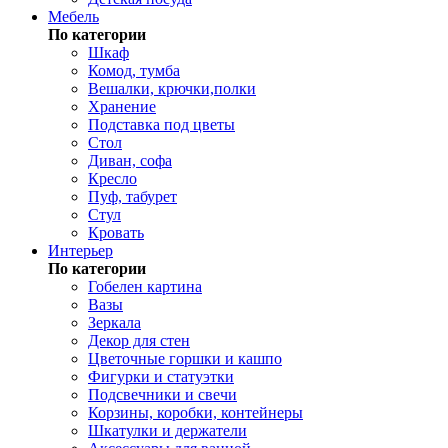
Мебель
По категории
Шкаф
Комод, тумба
Вешалки, крючки,полки
Хранение
Подставка под цветы
Стол
Диван, софа
Кресло
Пуф, табурет
Стул
Кровать
Интерьер
По категории
Гобелен картина
Вазы
Зеркала
Декор для стен
Цветочные горшки и кашпо
Фигурки и статуэтки
Подсвечники и свечи
Корзины, коробки, контейнеры
Шкатулки и держатели