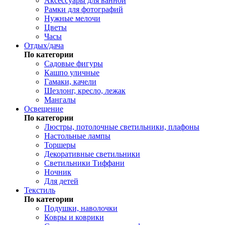
Аксессуары для ванной
Рамки для фотографий
Нужные мелочи
Цветы
Часы
Отдых/дача
По категории
Садовые фигуры
Кашпо уличные
Гамаки, качели
Шезлонг, кресло, лежак
Мангалы
Освещение
По категории
Люстры, потолочные светильники, плафоны
Настольные лампы
Торшеры
Декоративные светильники
Светильники Тиффани
Ночник
Для детей
Текстиль
По категории
Подушки, наволочки
Ковры и коврики