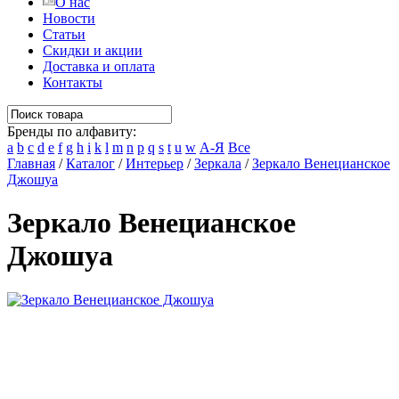
О нас
Новости
Статьи
Скидки и акции
Доставка и оплата
Контакты
Бренды по алфавиту:
a
b
c
d
e
f
g
h
i
k
l
m
n
p
q
s
t
u
w
А-Я
Все
Главная
/
Каталог
/
Интерьер
/
Зеркала
/
Зеркало Венецианское
Джошуа
Зеркало Венецианское
Джошуа