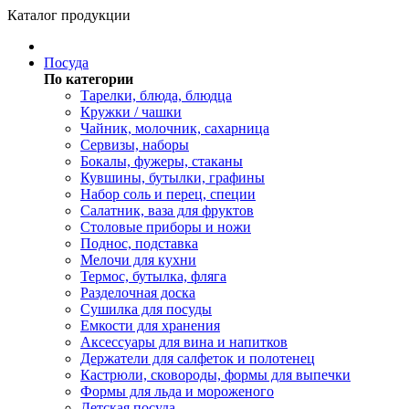
Каталог продукции
Посуда
По категории
Тарелки, блюда, блюдца
Кружки / чашки
Чайник, молочник, сахарница
Сервизы, наборы
Бокалы, фужеры, стаканы
Кувшины, бутылки, графины
Набор соль и перец, специи
Салатник, ваза для фруктов
Столовые приборы и ножи
Поднос, подставка
Мелочи для кухни
Термос, бутылка, фляга
Разделочная доска
Сушилка для посуды
Емкости для хранения
Аксессуары для вина и напитков
Держатели для салфеток и полотенец
Кастрюли, сковороды, формы для выпечки
Формы для льда и мороженого
Детская посуда