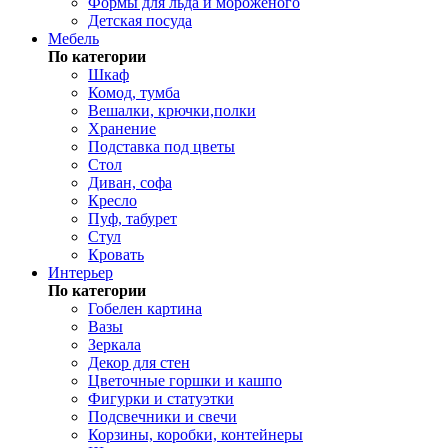
Формы для льда и мороженого
Детская посуда
Мебель
По категории
Шкаф
Комод, тумба
Вешалки, крючки,полки
Хранение
Подставка под цветы
Стол
Диван, софа
Кресло
Пуф, табурет
Стул
Кровать
Интерьер
По категории
Гобелен картина
Вазы
Зеркала
Декор для стен
Цветочные горшки и кашпо
Фигурки и статуэтки
Подсвечники и свечи
Корзины, коробки, контейнеры