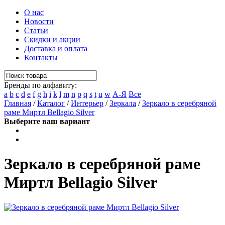
О нас
Новости
Статьи
Скидки и акции
Доставка и оплата
Контакты
Бренды по алфавиту:
a
b
c
d
e
f
g
h
i
k
l
m
n
p
q
s
t
u
w
А-Я
Все
Главная
/
Каталог
/
Интерьер
/
Зеркала
/
Зеркало в серебряной
раме Миртл Bellagio Silver
Выберите ваш вариант
Зеркало в серебряной раме
Миртл Bellagio Silver