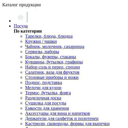
Каталог продукции
Посуда
По категории
Тарелки, блюда, блюдца
Кружки / чашки
Чайник, молочник, сахарница
Сервизы, наборы
Бокалы, фужеры, стаканы
Кувшины, бутылки, графины
Набор соль и перец, специи
Салатник, ваза для фруктов
Столовые приборы и ножи
Поднос, подставка
Мелочи для кухни
Термос, бутылка, фляга
Разделочная доска
Сушилка для посуды
Емкости для хранения
Аксессуары для вина и напитков
Держатели для салфеток и полотенец
Кастрюли, сковороды, формы для выпечки