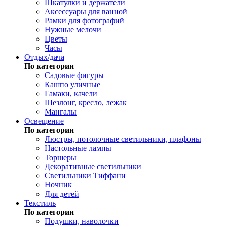
Шкатулки и держатели
Аксессуары для ванной
Рамки для фотографий
Нужные мелочи
Цветы
Часы
Отдых/дача
По категории
Садовые фигуры
Кашпо уличные
Гамаки, качели
Шезлонг, кресло, лежак
Мангалы
Освещение
По категории
Люстры, потолочные светильники, плафоны
Настольные лампы
Торшеры
Декоративные светильники
Светильники Тиффани
Ночник
Для детей
Текстиль
По категории
Подушки, наволочки