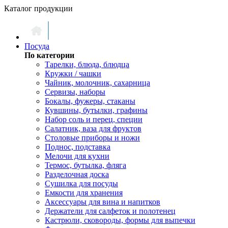
Каталог продукции
Посуда
По категории
Тарелки, блюда, блюдца
Кружки / чашки
Чайник, молочник, сахарница
Сервизы, наборы
Бокалы, фужеры, стаканы
Кувшины, бутылки, графины
Набор соль и перец, специи
Салатник, ваза для фруктов
Столовые приборы и ножи
Поднос, подставка
Мелочи для кухни
Термос, бутылка, фляга
Разделочная доска
Сушилка для посуды
Емкости для хранения
Аксессуары для вина и напитков
Держатели для салфеток и полотенец
Кастрюли, сковороды, формы для выпечки