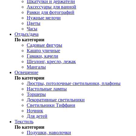
Шкатулки и держатели
Аксессуары для ванной
Рамки для фотографий
Нужные мелочи
Цветы
Часы
Отдых/дача
По категории
Садовые фигуры
Кашпо уличные
Гамаки, качели
Шезлонг, кресло, лежак
Мангалы
Освещение
По категории
Люстры, потолочные светильники, плафоны
Настольные лампы
Торшеры
Декоративные светильники
Светильники Тиффани
Ночник
Для детей
Текстиль
По категории
Подушки, наволочки