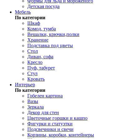
Формы для льда и мороженого
Детская посуда
Мебель
По категории
Шкаф
Комод, тумба
Вешалки, крючки,полки
Хранение
Подставка под цветы
Стол
Диван, софа
Кресло
Пуф, табурет
Стул
Кровать
Интерьер
По категории
Гобелен картина
Вазы
Зеркала
Декор для стен
Цветочные горшки и кашпо
Фигурки и статуэтки
Подсвечники и свечи
Корзины, коробки, контейнеры