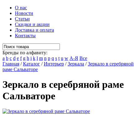
О нас
Новости
Статьи
Скидки и акции
Доставка и оплата
Контакты
Бренды по алфавиту:
a
b
c
d
e
f
g
h
i
k
l
m
n
p
q
s
t
u
w
А-Я
Все
Главная
/
Каталог
/
Интерьер
/
Зеркала
/
Зеркало в серебряной
раме Сальваторе
Зеркало в серебряной раме
Сальваторе