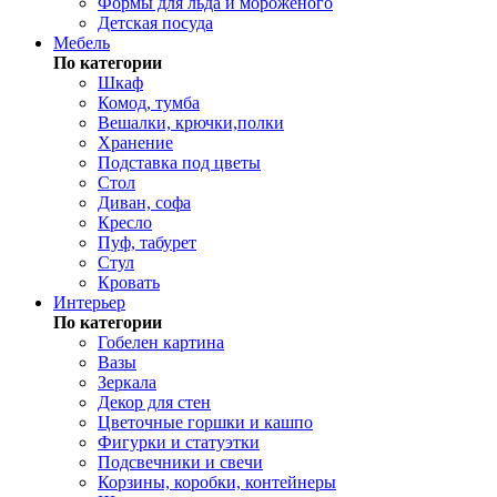
Формы для льда и мороженого
Детская посуда
Мебель
По категории
Шкаф
Комод, тумба
Вешалки, крючки,полки
Хранение
Подставка под цветы
Стол
Диван, софа
Кресло
Пуф, табурет
Стул
Кровать
Интерьер
По категории
Гобелен картина
Вазы
Зеркала
Декор для стен
Цветочные горшки и кашпо
Фигурки и статуэтки
Подсвечники и свечи
Корзины, коробки, контейнеры