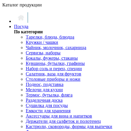
Каталог продукции
Посуда
По категории
Тарелки, блюда, блюдца
Кружки / чашки
Чайник, молочник, сахарница
Сервизы, наборы
Бокалы, фужеры, стаканы
Кувшины, бутылки, графины
Набор соль и перец, специи
Салатник, ваза для фруктов
Столовые приборы и ножи
Поднос, подставка
Мелочи для кухни
Термос, бутылка, фляга
Разделочная доска
Сушилка для посуды
Емкости для хранения
Аксессуары для вина и напитков
Держатели для салфеток и полотенец
Кастрюли, сковороды, формы для выпечки