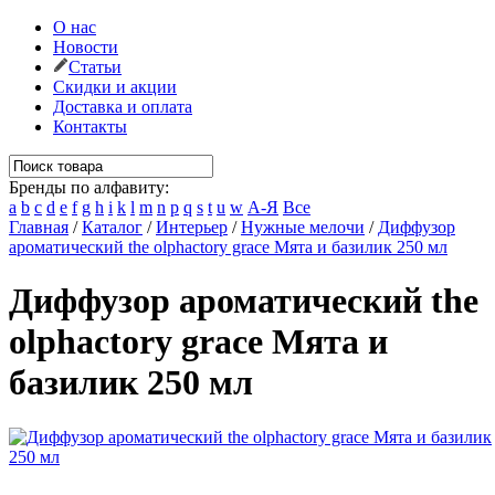
О нас
Новости
Статьи
Скидки и акции
Доставка и оплата
Контакты
Бренды по алфавиту:
a
b
c
d
e
f
g
h
i
k
l
m
n
p
q
s
t
u
w
А-Я
Все
Главная
/
Каталог
/
Интерьер
/
Нужные мелочи
/
Диффузор
ароматический the olphactory grace Мята и базилик 250 мл
Диффузор ароматический the
olphactory grace Мята и
базилик 250 мл