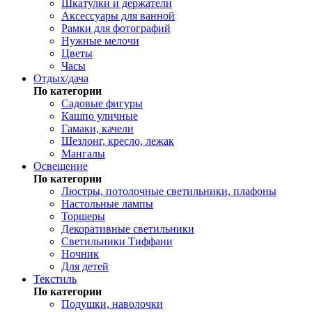
Шкатулки и держатели
Аксессуары для ванной
Рамки для фотографий
Нужные мелочи
Цветы
Часы
Отдых/дача
По категории
Садовые фигуры
Кашпо уличные
Гамаки, качели
Шезлонг, кресло, лежак
Мангалы
Освещение
По категории
Люстры, потолочные светильники, плафоны
Настольные лампы
Торшеры
Декоративные светильники
Светильники Тиффани
Ночник
Для детей
Текстиль
По категории
Подушки, наволочки