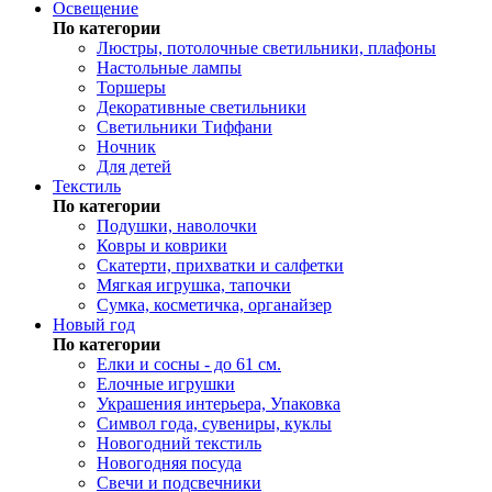
Освещение
По категории
Люстры, потолочные светильники, плафоны
Настольные лампы
Торшеры
Декоративные светильники
Светильники Тиффани
Ночник
Для детей
Текстиль
По категории
Подушки, наволочки
Ковры и коврики
Скатерти, прихватки и салфетки
Мягкая игрушка, тапочки
Сумка, косметичка, органайзер
Новый год
По категории
Елки и сосны - до 61 см.
Елочные игрушки
Украшения интерьера, Упаковка
Символ года, сувениры, куклы
Новогодний текстиль
Новогодняя посуда
Свечи и подсвечники