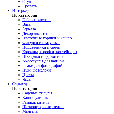
Стул
Кровать
Интерьер
По категории
Гобелен картина
Вазы
Зеркала
Декор для стен
Цветочные горшки и кашпо
Фигурки и статуэтки
Подсвечники и свечи
Корзины, коробки, контейнеры
Шкатулки и держатели
Аксессуары для ванной
Рамки для фотографий
Нужные мелочи
Цветы
Часы
Отдых/дача
По категории
Садовые фигуры
Кашпо уличные
Гамаки, качели
Шезлонг, кресло, лежак
Мангалы