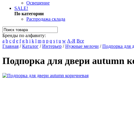
Освещение
SALE!
По категории
Распродажа склада
Бренды по алфавиту:
a
b
c
d
e
f
g
h
i
k
l
m
n
p
q
s
t
u
w
А-Я
Все
Главная
/
Каталог
/
Интерьер
/
Нужные мелочи
/
Подпорка для д
Подпорка для двери autumn к