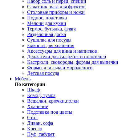
Набор соль и перец, специи
Салатник, ваза для фруктов
Столовые приборы и ножи
Поднос, подставка
Мелочи для кухни
Термос, бутылка, фляга
Разделочная доска
Сушилка для посуды
Емкости для хранения
Аксессуары для вина и напитков
Держатели для салфеток и полотенец
Кастрюли, сковороды, формы для выпечки
Формы для льда и мороженого
Детская посуда
Мебель
По категории
Шкаф
Комод, тумба
Вешалки, крючки,полки
Хранение
Подставка под цветы
Стол
Диван, софа
Кресло
Пуф, табурет