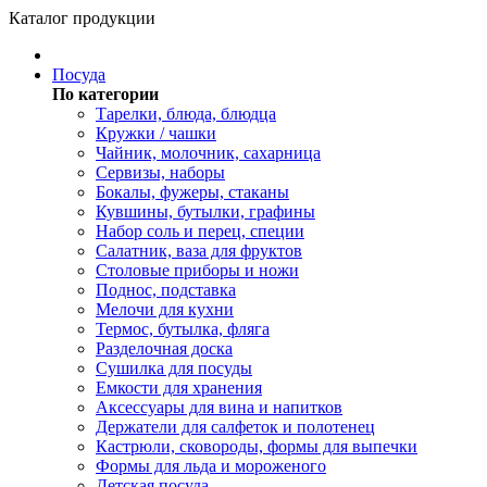
Каталог продукции
Посуда
По категории
Тарелки, блюда, блюдца
Кружки / чашки
Чайник, молочник, сахарница
Сервизы, наборы
Бокалы, фужеры, стаканы
Кувшины, бутылки, графины
Набор соль и перец, специи
Салатник, ваза для фруктов
Столовые приборы и ножи
Поднос, подставка
Мелочи для кухни
Термос, бутылка, фляга
Разделочная доска
Сушилка для посуды
Емкости для хранения
Аксессуары для вина и напитков
Держатели для салфеток и полотенец
Кастрюли, сковороды, формы для выпечки
Формы для льда и мороженого
Детская посуда