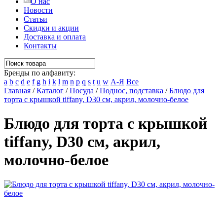
О нас
Новости
Статьи
Скидки и акции
Доставка и оплата
Контакты
Бренды по алфавиту:
a
b
c
d
e
f
g
h
i
k
l
m
n
p
q
s
t
u
w
А-Я
Все
Главная
/
Каталог
/
Посуда
/
Поднос, подставка
/
Блюдо для
торта с крышкой tiffany, D30 см, акрил, молочно-белое
Блюдо для торта с крышкой
tiffany, D30 см, акрил,
молочно-белое