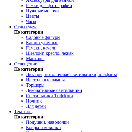
Аксессуары для ванной
Рамки для фотографий
Нужные мелочи
Цветы
Часы
Отдых/дача
По категории
Садовые фигуры
Кашпо уличные
Гамаки, качели
Шезлонг, кресло, лежак
Мангалы
Освещение
По категории
Люстры, потолочные светильники, плафоны
Настольные лампы
Торшеры
Декоративные светильники
Светильники Тиффани
Ночник
Для детей
Текстиль
По категории
Подушки, наволочки
Ковры и коврики