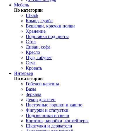
Мебель
По категории
Шкаф
Комод, тумба
Вешалки, крючки,полки
Хранение
Подставка под цветы
Стол
Диван, софа
Кресло
Пуф, табурет
Стул
Кровать
Интерьер
По категории
Гобелен картина
Вазы
Зеркала
Декор для стен
Цветочные горшки и кашпо
Фигурки и статуэтки
Подсвечники и свечи
Корзины, коробки, контейнеры
Шкатулки и держатели