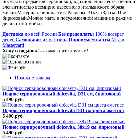
посуды и предметов сервировки, вдохновленная естественной
элегантностью всемирно известного итальянского образа
жизни.Материал: биопластик. Размеры: 31х31х3,5 см. Цвет:
бирюзовый.Можно мыть в посудомоечной машине в режиме
деликатной мойки.
Доставка
по всей России
Без предоплаты
100% возврат
денег
Самовывоз
из магазина
Принимаем карты
Visa и
Mastercard
Хочу в подарок!
— намекните друзьям!
Похожие товары
Поднос сервировочный dolcevita, D31 см, бирюзовый
5 490 руб.
Поднос сервировочный dolcevita D31 см цвета аметист
5 490 руб.
Поднос сервировочный dolcevita, 38х19 см, бирюзовый
5 490 руб.