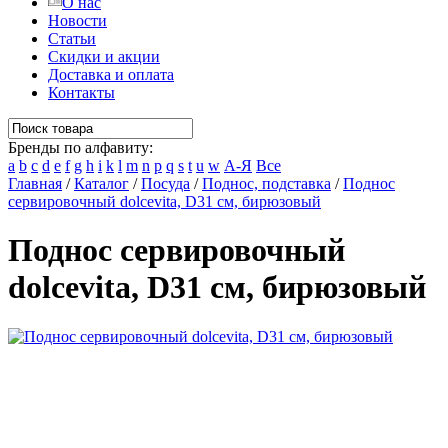
О нас
Новости
Статьи
Скидки и акции
Доставка и оплата
Контакты
Бренды по алфавиту:
a
b
c
d
e
f
g
h
i
k
l
m
n
p
q
s
t
u
w
А-Я
Все
Главная
/
Каталог
/
Посуда
/
Поднос, подставка
/
Поднос
сервировочный dolcevita, D31 см, бирюзовый
Поднос сервировочный
dolcevita, D31 см, бирюзовый