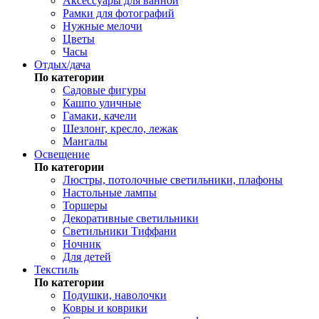
Аксессуары для ванной
Рамки для фотографий
Нужные мелочи
Цветы
Часы
Отдых/дача
По категории
Садовые фигуры
Кашпо уличные
Гамаки, качели
Шезлонг, кресло, лежак
Мангалы
Освещение
По категории
Люстры, потолочные светильники, плафоны
Настольные лампы
Торшеры
Декоративные светильники
Светильники Тиффани
Ночник
Для детей
Текстиль
По категории
Подушки, наволочки
Ковры и коврики