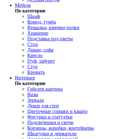
Мебель
По категории
Шкаф
Комод, тумба
Вешалки, крючки,полки
Хранение
Подставка под цветы
Стол
Диван, софа
Кресло
Пуф, табурет
Стул
Кровать
Интерьер
По категории
Гобелен картина
Вазы
Зеркала
Декор для стен
Цветочные горшки и кашпо
Фигурки и статуэтки
Подсвечники и свечи
Корзины, коробки, контейнеры
Шкатулки и держатели