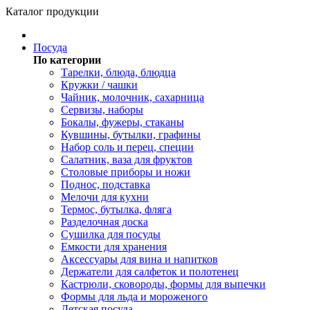
Каталог продукции
Посуда
По категории
Тарелки, блюда, блюдца
Кружки / чашки
Чайник, молочник, сахарница
Сервизы, наборы
Бокалы, фужеры, стаканы
Кувшины, бутылки, графины
Набор соль и перец, специи
Салатник, ваза для фруктов
Столовые приборы и ножи
Поднос, подставка
Мелочи для кухни
Термос, бутылка, фляга
Разделочная доска
Сушилка для посуды
Емкости для хранения
Аксессуары для вина и напитков
Держатели для салфеток и полотенец
Кастрюли, сковороды, формы для выпечки
Формы для льда и мороженого
Детская посуда