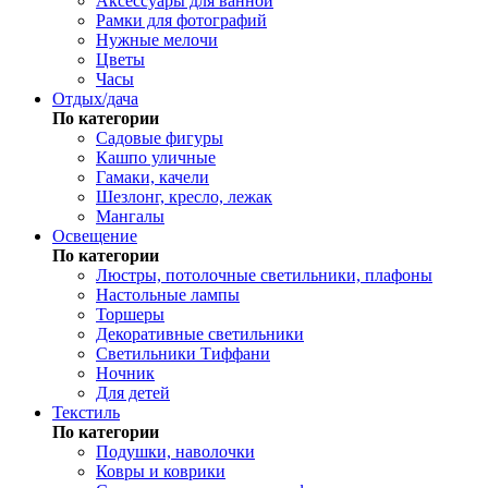
Аксессуары для ванной
Рамки для фотографий
Нужные мелочи
Цветы
Часы
Отдых/дача
По категории
Садовые фигуры
Кашпо уличные
Гамаки, качели
Шезлонг, кресло, лежак
Мангалы
Освещение
По категории
Люстры, потолочные светильники, плафоны
Настольные лампы
Торшеры
Декоративные светильники
Светильники Тиффани
Ночник
Для детей
Текстиль
По категории
Подушки, наволочки
Ковры и коврики