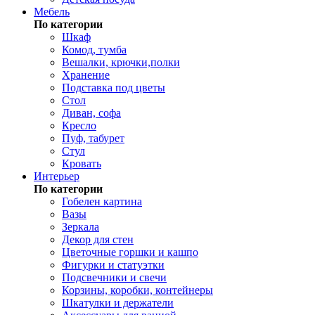
Мебель
По категории
Шкаф
Комод, тумба
Вешалки, крючки,полки
Хранение
Подставка под цветы
Стол
Диван, софа
Кресло
Пуф, табурет
Стул
Кровать
Интерьер
По категории
Гобелен картина
Вазы
Зеркала
Декор для стен
Цветочные горшки и кашпо
Фигурки и статуэтки
Подсвечники и свечи
Корзины, коробки, контейнеры
Шкатулки и держатели