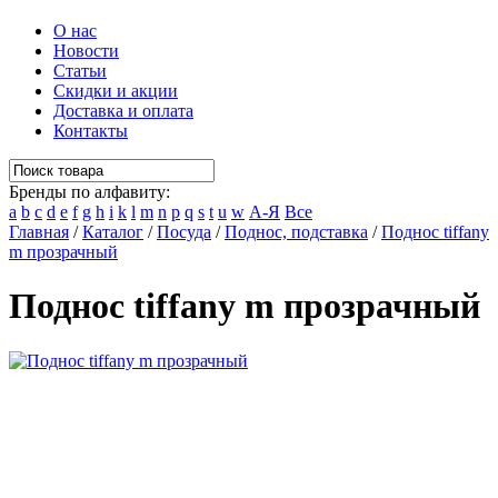
О нас
Новости
Статьи
Скидки и акции
Доставка и оплата
Контакты
Бренды по алфавиту:
a
b
c
d
e
f
g
h
i
k
l
m
n
p
q
s
t
u
w
А-Я
Все
Главная
/
Каталог
/
Посуда
/
Поднос, подставка
/
Поднос tiffany
m прозрачный
Поднос tiffany m прозрачный