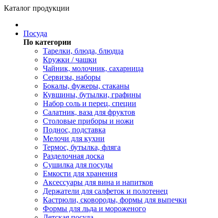
Каталог продукции
Посуда
По категории
Тарелки, блюда, блюдца
Кружки / чашки
Чайник, молочник, сахарница
Сервизы, наборы
Бокалы, фужеры, стаканы
Кувшины, бутылки, графины
Набор соль и перец, специи
Салатник, ваза для фруктов
Столовые приборы и ножи
Поднос, подставка
Мелочи для кухни
Термос, бутылка, фляга
Разделочная доска
Сушилка для посуды
Емкости для хранения
Аксессуары для вина и напитков
Держатели для салфеток и полотенец
Кастрюли, сковороды, формы для выпечки
Формы для льда и мороженого
Детская посуда