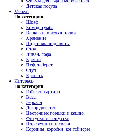
Формы для льда и мороженого
Детская посуда
Мебель
По категории
Шкаф
Комод, тумба
Вешалки, крючки,полки
Хранение
Подставка под цветы
Стол
Диван, софа
Кресло
Пуф, табурет
Стул
Кровать
Интерьер
По категории
Гобелен картина
Вазы
Зеркала
Декор для стен
Цветочные горшки и кашпо
Фигурки и статуэтки
Подсвечники и свечи
Корзины, коробки, контейнеры