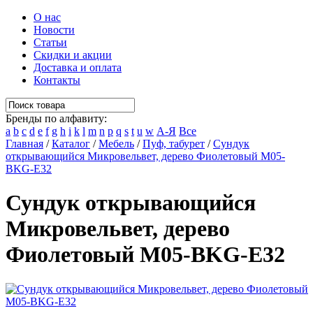
О нас
Новости
Статьи
Скидки и акции
Доставка и оплата
Контакты
Бренды по алфавиту:
a
b
c
d
e
f
g
h
i
k
l
m
n
p
q
s
t
u
w
А-Я
Все
Главная
/
Каталог
/
Мебель
/
Пуф, табурет
/
Сундук
открывающийся Микровельвет, дерево Фиолетовый M05-
BKG-E32
Сундук открывающийся
Микровельвет, дерево
Фиолетовый M05-BKG-E32