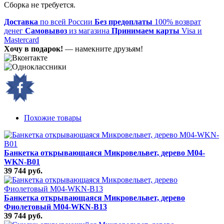
Сборка не требуется.
Доставка
по всей России
Без предоплаты
100% возврат
денег
Самовывоз
из магазина
Принимаем карты
Visa и
Mastercard
Хочу в подарок!
— намекните друзьям!
Похожие товары
Банкетка открывающаяся Микровельвет, дерево M04-
WKN-B01
39 744 руб.
Банкетка открывающаяся Микровельвет, дерево
Фиолетовый M04-WKN-B13
39 744 руб.