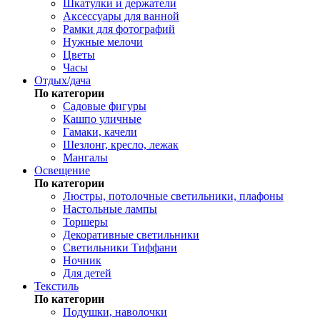
Шкатулки и держатели
Аксессуары для ванной
Рамки для фотографий
Нужные мелочи
Цветы
Часы
Отдых/дача
По категории
Садовые фигуры
Кашпо уличные
Гамаки, качели
Шезлонг, кресло, лежак
Мангалы
Освещение
По категории
Люстры, потолочные светильники, плафоны
Настольные лампы
Торшеры
Декоративные светильники
Светильники Тиффани
Ночник
Для детей
Текстиль
По категории
Подушки, наволочки