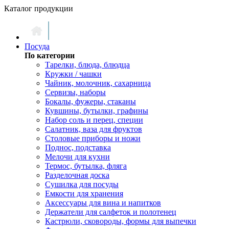
Каталог продукции
Посуда
По категории
Тарелки, блюда, блюдца
Кружки / чашки
Чайник, молочник, сахарница
Сервизы, наборы
Бокалы, фужеры, стаканы
Кувшины, бутылки, графины
Набор соль и перец, специи
Салатник, ваза для фруктов
Столовые приборы и ножи
Поднос, подставка
Мелочи для кухни
Термос, бутылка, фляга
Разделочная доска
Сушилка для посуды
Емкости для хранения
Аксессуары для вина и напитков
Держатели для салфеток и полотенец
Кастрюли, сковороды, формы для выпечки