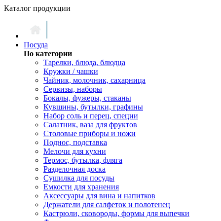
Каталог продукции
Посуда
По категории
Тарелки, блюда, блюдца
Кружки / чашки
Чайник, молочник, сахарница
Сервизы, наборы
Бокалы, фужеры, стаканы
Кувшины, бутылки, графины
Набор соль и перец, специи
Салатник, ваза для фруктов
Столовые приборы и ножи
Поднос, подставка
Мелочи для кухни
Термос, бутылка, фляга
Разделочная доска
Сушилка для посуды
Емкости для хранения
Аксессуары для вина и напитков
Держатели для салфеток и полотенец
Кастрюли, сковороды, формы для выпечки