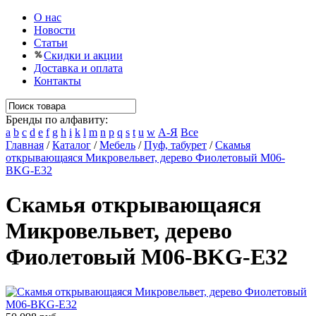
О нас
Новости
Статьи
Скидки и акции
Доставка и оплата
Контакты
Бренды по алфавиту:
a
b
c
d
e
f
g
h
i
k
l
m
n
p
q
s
t
u
w
А-Я
Все
Главная
/
Каталог
/
Мебель
/
Пуф, табурет
/
Скамья
открывающаяся Микровельвет, дерево Фиолетовый M06-
BKG-E32
Скамья открывающаяся
Микровельвет, дерево
Фиолетовый M06-BKG-E32