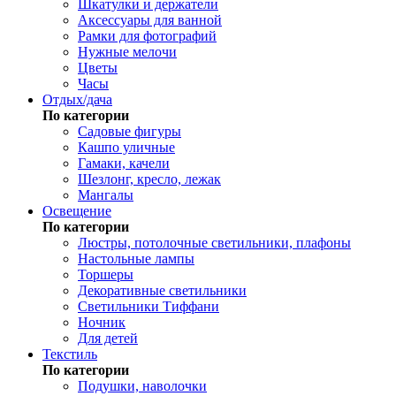
Шкатулки и держатели
Аксессуары для ванной
Рамки для фотографий
Нужные мелочи
Цветы
Часы
Отдых/дача
По категории
Садовые фигуры
Кашпо уличные
Гамаки, качели
Шезлонг, кресло, лежак
Мангалы
Освещение
По категории
Люстры, потолочные светильники, плафоны
Настольные лампы
Торшеры
Декоративные светильники
Светильники Тиффани
Ночник
Для детей
Текстиль
По категории
Подушки, наволочки