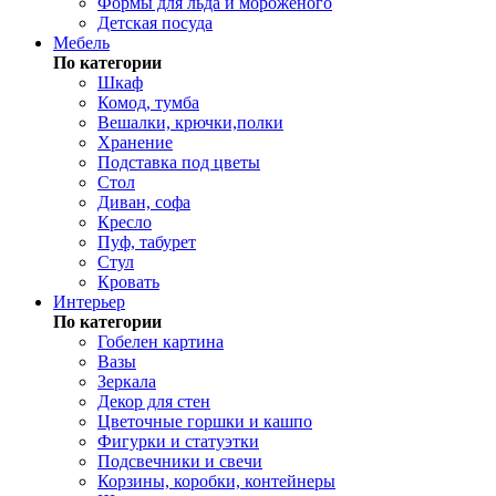
Формы для льда и мороженого
Детская посуда
Мебель
По категории
Шкаф
Комод, тумба
Вешалки, крючки,полки
Хранение
Подставка под цветы
Стол
Диван, софа
Кресло
Пуф, табурет
Стул
Кровать
Интерьер
По категории
Гобелен картина
Вазы
Зеркала
Декор для стен
Цветочные горшки и кашпо
Фигурки и статуэтки
Подсвечники и свечи
Корзины, коробки, контейнеры