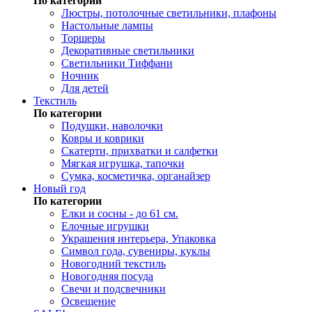
По категории
Люстры, потолочные светильники, плафоны
Настольные лампы
Торшеры
Декоративные светильники
Светильники Тиффани
Ночник
Для детей
Текстиль
По категории
Подушки, наволочки
Ковры и коврики
Скатерти, прихватки и салфетки
Мягкая игрушка, тапочки
Сумка, косметичка, органайзер
Новый год
По категории
Елки и сосны - до 61 см.
Елочные игрушки
Украшения интерьера, Упаковка
Символ года, сувениры, куклы
Новогодний текстиль
Новогодняя посуда
Свечи и подсвечники
Освещение