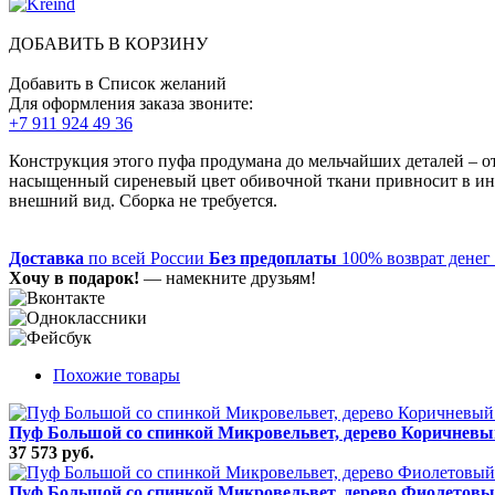
ДОБАВИТЬ В КОРЗИНУ
Добавить в Список желаний
Для оформления заказа звоните:
+7 911 924 49 36
Конструкция этого пуфа продумана до мельчайших деталей – о
насыщенный сиреневый цвет обивочной ткани привносит в инт
внешний вид. Сборка не требуется.
Доставка
по всей России
Без предоплаты
100% возврат денег
Хочу в подарок!
— намекните друзьям!
Похожие товары
Пуф Большой со спинкой Микровельвет, дерево Коричнев
37 573 руб.
Пуф Большой со спинкой Микровельвет, дерево Фиолетов