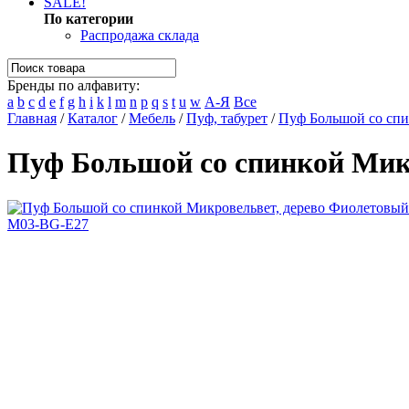
SALE!
По категории
Распродажа склада
Бренды по алфавиту:
a
b
c
d
e
f
g
h
i
k
l
m
n
p
q
s
t
u
w
А-Я
Все
Главная
/
Каталог
/
Мебель
/
Пуф, табурет
/
Пуф Большой со сп
Пуф Большой со спинкой Мик