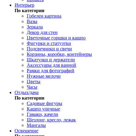
Интерьер
По категории
Гобелен картина
Вазы
Зеркала
Декор для стен
Цветочные горшки и кашпо
Фигурки и статуэтки
Подсвечники и свечи
Корзины, коробки, контейнеры
Шкатулки и держатели
Аксессуары для ванной
Рамки для фотографий
Нужные мелочи
Цветы
Часы
Отдых/дача
По категории
Садовые фигуры
Кашпо уличные
Гамаки, качели
Шезлонг, кресло, лежак
Мангалы
Освещение