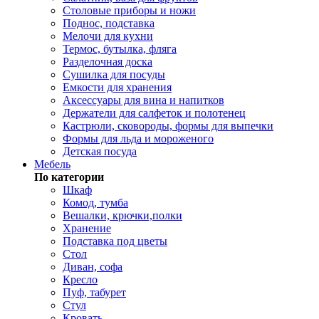
Столовые приборы и ножи
Поднос, подставка
Мелочи для кухни
Термос, бутылка, фляга
Разделочная доска
Сушилка для посуды
Емкости для хранения
Аксессуары для вина и напитков
Держатели для салфеток и полотенец
Кастрюли, сковороды, формы для выпечки
Формы для льда и мороженого
Детская посуда
Мебель
По категории
Шкаф
Комод, тумба
Вешалки, крючки,полки
Хранение
Подставка под цветы
Стол
Диван, софа
Кресло
Пуф, табурет
Стул
Кровать