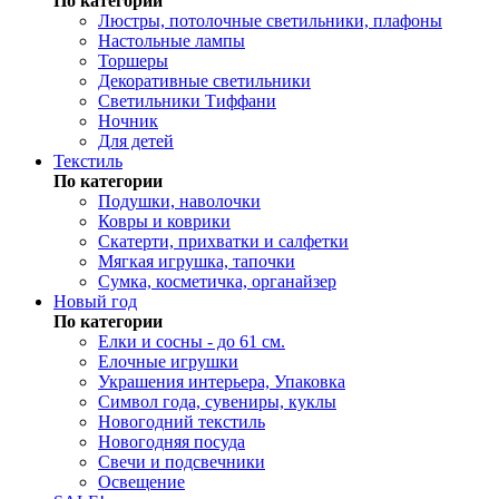
По категории
Люстры, потолочные светильники, плафоны
Настольные лампы
Торшеры
Декоративные светильники
Светильники Тиффани
Ночник
Для детей
Текстиль
По категории
Подушки, наволочки
Ковры и коврики
Скатерти, прихватки и салфетки
Мягкая игрушка, тапочки
Сумка, косметичка, органайзер
Новый год
По категории
Елки и сосны - до 61 см.
Елочные игрушки
Украшения интерьера, Упаковка
Символ года, сувениры, куклы
Новогодний текстиль
Новогодняя посуда
Свечи и подсвечники
Освещение