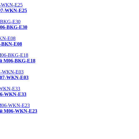
M07-WKN-E25
M06-BKG-E30
6-BKN-E08
ый M06-BKG-E18
M07-WKN-E03
06-WKN-E33
ый M06-WKN-E23