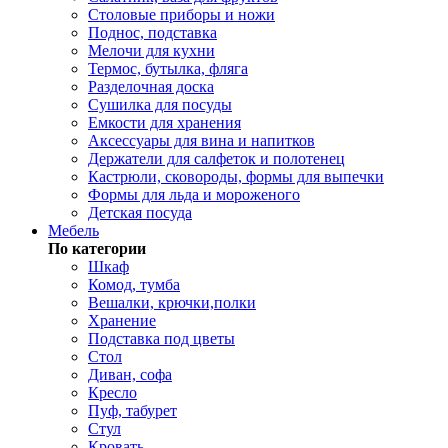
Столовые приборы и ножи
Поднос, подставка
Мелочи для кухни
Термос, бутылка, фляга
Разделочная доска
Сушилка для посуды
Емкости для хранения
Аксессуары для вина и напитков
Держатели для салфеток и полотенец
Кастрюли, сковороды, формы для выпечки
Формы для льда и мороженого
Детская посуда
Мебель
По категории
Шкаф
Комод, тумба
Вешалки, крючки,полки
Хранение
Подставка под цветы
Стол
Диван, софа
Кресло
Пуф, табурет
Стул
Кровать