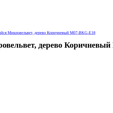
йся Микровельвет, дерево Коричневый M07-BKG-E18
овельвет, дерево Коричневы