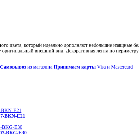
го цвета, который идеально дополняют небольшие изящные бел
у оригинальный внешний вид. Декоративная лента по периметру
Самовывоз
из магазина
Принимаем карты
Visa и Mastercard
07-BKN-E21
07-BKG-E30