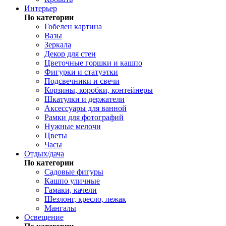
Интерьер
По категории
Гобелен картина
Вазы
Зеркала
Декор для стен
Цветочные горшки и кашпо
Фигурки и статуэтки
Подсвечники и свечи
Корзины, коробки, контейнеры
Шкатулки и держатели
Аксессуары для ванной
Рамки для фотографий
Нужные мелочи
Цветы
Часы
Отдых/дача
По категории
Садовые фигуры
Кашпо уличные
Гамаки, качели
Шезлонг, кресло, лежак
Мангалы
Освещение