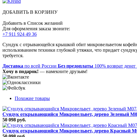
ДОБАВИТЬ В КОРЗИНУ
Добавить в Список желаний
Для оформления заказа звоните:
+7 911 924 49 36
Сундук с отрывающейся крышкой обит микровельветом кофейно
использованием техники глубокой утяжки, что придает сундук
требуется.
Доставка
по всей России
Без предоплаты
100% возврат денег
Хочу в подарок!
— намекните друзьям!
Похожие товары
Сундук открывающийся Микровельвет, дерево Зеленый M
50 098 руб.
Сундук открывающийся Микровельвет, дерево Красный M
50 098 руб.