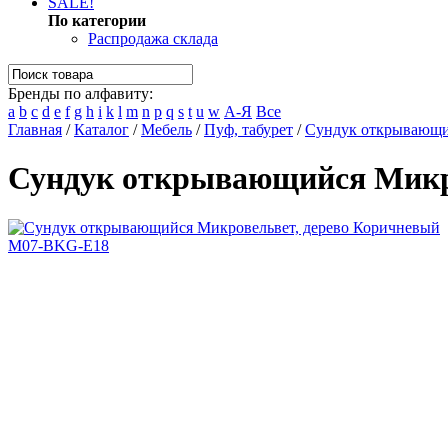
SALE!
По категории
Распродажа склада
Бренды по алфавиту:
a
b
c
d
e
f
g
h
i
k
l
m
n
p
q
s
t
u
w
А-Я
Все
Главная
/
Каталог
/
Мебель
/
Пуф, табурет
/
Сундук открывающи
Сундук открывающийся Микр