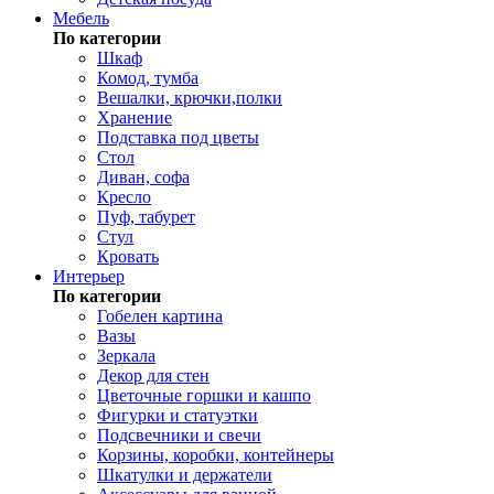
Мебель
По категории
Шкаф
Комод, тумба
Вешалки, крючки,полки
Хранение
Подставка под цветы
Стол
Диван, софа
Кресло
Пуф, табурет
Стул
Кровать
Интерьер
По категории
Гобелен картина
Вазы
Зеркала
Декор для стен
Цветочные горшки и кашпо
Фигурки и статуэтки
Подсвечники и свечи
Корзины, коробки, контейнеры
Шкатулки и держатели