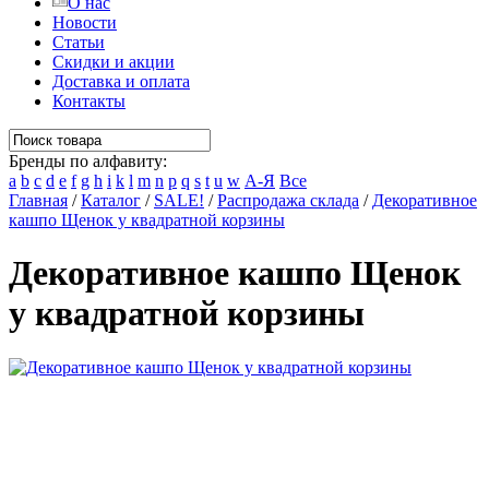
О нас
Новости
Статьи
Скидки и акции
Доставка и оплата
Контакты
Бренды по алфавиту:
a
b
c
d
e
f
g
h
i
k
l
m
n
p
q
s
t
u
w
А-Я
Все
Главная
/
Каталог
/
SALE!
/
Распродажа склада
/
Декоративное
кашпо Щенок у квадратной корзины
Декоративное кашпо Щенок
у квадратной корзины