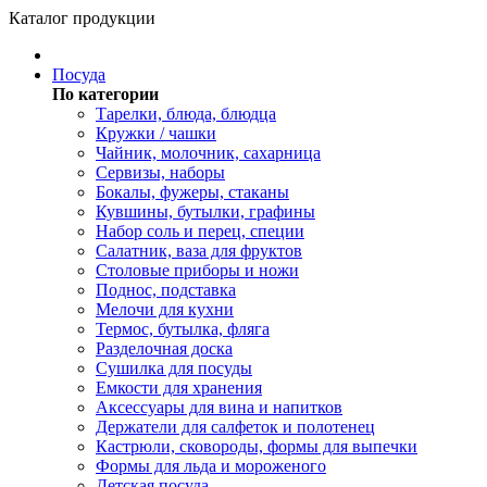
Каталог продукции
Посуда
По категории
Тарелки, блюда, блюдца
Кружки / чашки
Чайник, молочник, сахарница
Сервизы, наборы
Бокалы, фужеры, стаканы
Кувшины, бутылки, графины
Набор соль и перец, специи
Салатник, ваза для фруктов
Столовые приборы и ножи
Поднос, подставка
Мелочи для кухни
Термос, бутылка, фляга
Разделочная доска
Сушилка для посуды
Емкости для хранения
Аксессуары для вина и напитков
Держатели для салфеток и полотенец
Кастрюли, сковороды, формы для выпечки
Формы для льда и мороженого
Детская посуда