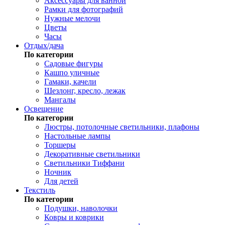
Аксессуары для ванной
Рамки для фотографий
Нужные мелочи
Цветы
Часы
Отдых/дача
По категории
Садовые фигуры
Кашпо уличные
Гамаки, качели
Шезлонг, кресло, лежак
Мангалы
Освещение
По категории
Люстры, потолочные светильники, плафоны
Настольные лампы
Торшеры
Декоративные светильники
Светильники Тиффани
Ночник
Для детей
Текстиль
По категории
Подушки, наволочки
Ковры и коврики