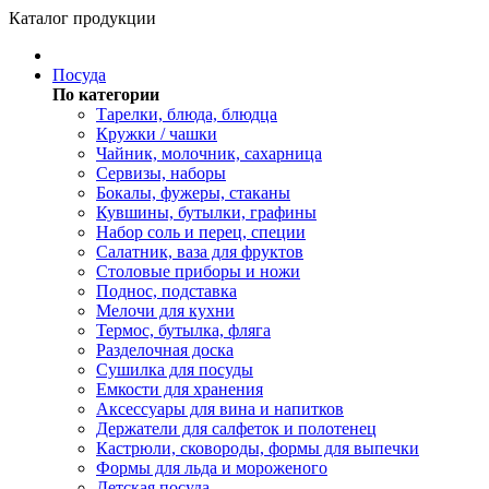
Каталог продукции
Посуда
По категории
Тарелки, блюда, блюдца
Кружки / чашки
Чайник, молочник, сахарница
Сервизы, наборы
Бокалы, фужеры, стаканы
Кувшины, бутылки, графины
Набор соль и перец, специи
Салатник, ваза для фруктов
Столовые приборы и ножи
Поднос, подставка
Мелочи для кухни
Термос, бутылка, фляга
Разделочная доска
Сушилка для посуды
Емкости для хранения
Аксессуары для вина и напитков
Держатели для салфеток и полотенец
Кастрюли, сковороды, формы для выпечки
Формы для льда и мороженого
Детская посуда