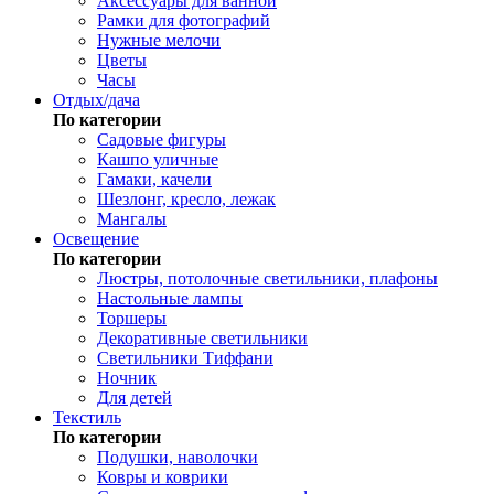
Аксессуары для ванной
Рамки для фотографий
Нужные мелочи
Цветы
Часы
Отдых/дача
По категории
Садовые фигуры
Кашпо уличные
Гамаки, качели
Шезлонг, кресло, лежак
Мангалы
Освещение
По категории
Люстры, потолочные светильники, плафоны
Настольные лампы
Торшеры
Декоративные светильники
Светильники Тиффани
Ночник
Для детей
Текстиль
По категории
Подушки, наволочки
Ковры и коврики