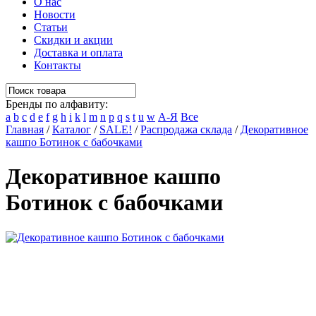
О нас
Новости
Статьи
Скидки и акции
Доставка и оплата
Контакты
Бренды по алфавиту:
a
b
c
d
e
f
g
h
i
k
l
m
n
p
q
s
t
u
w
А-Я
Все
Главная
/
Каталог
/
SALE!
/
Распродажа склада
/
Декоративное
кашпо Ботинок с бабочками
Декоративное кашпо
Ботинок с бабочками