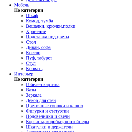
Мебель
По категории
Шкаф
Комод, тумба
Вешалки, крючки,полки
Хранение
Подставка под цветы
Стол
Диван, софа
Кресло
Пуф, табурет
Стул
Кровать
Интерьер
По категории
Гобелен картина
Вазы
Зеркала
Декор для стен
Цветочные горшки и кашпо
Фигурки и статуэтки
Подсвечники и свечи
Корзины, коробки, контейнеры
Шкатулки и держатели