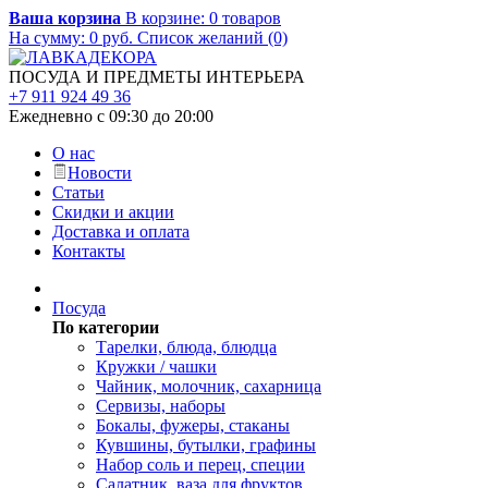
Ваша корзина
В корзине:
0
товаров
На сумму:
0
руб.
Список желаний (0)
ПОСУДА И ПРЕДМЕТЫ ИНТЕРЬЕРА
+7 911 924 49 36
Ежедневно с 09:30 до 20:00
О нас
Новости
Статьи
Скидки и акции
Доставка и оплата
Контакты
Посуда
По категории
Тарелки, блюда, блюдца
Кружки / чашки
Чайник, молочник, сахарница
Сервизы, наборы
Бокалы, фужеры, стаканы
Кувшины, бутылки, графины
Набор соль и перец, специи
Салатник, ваза для фруктов