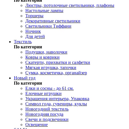
По категории
Люстры, потолочные светильники, плафоны
Настольные лампы
Торшеры
Декоративные светильники
Светильники Тиффани
Ночник
Для детей
Текстиль
По категории
Подушки, наволочки
Ковры и коврики
Скатерти, прихватки и салфетки
Мягкая игрушка, тапочки
Сумка, косметичка, органайзер
Новый год
По категории
Елки и сосны - до 61 см.
Елочные игрушки
Украшения интерьера, Упаковка
Символ года, сувениры, куклы
Новогодний текстиль
Новогодняя посуда
Свечи и подсвечники
Освещение