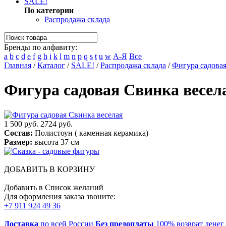
SALE!
По категории
Распродажа склада
Бренды по алфавиту:
a
b
c
d
e
f
g
h
i
k
l
m
n
p
q
s
t
u
w
А-Я
Все
Главная
/
Каталог
/
SALE!
/
Распродажа склада
/
Фигура садовая
Фигура садовая Свинка весел
1 500 руб.
2724 руб.
Состав:
Полистоун ( каменная керамика)
Размер:
высота 37 см
ДОБАВИТЬ В КОРЗИНУ
Добавить в Список желаний
Для оформления заказа звоните:
+7 911 924 49 36
Доставка
по всей России
Без предоплаты
100% возврат денег