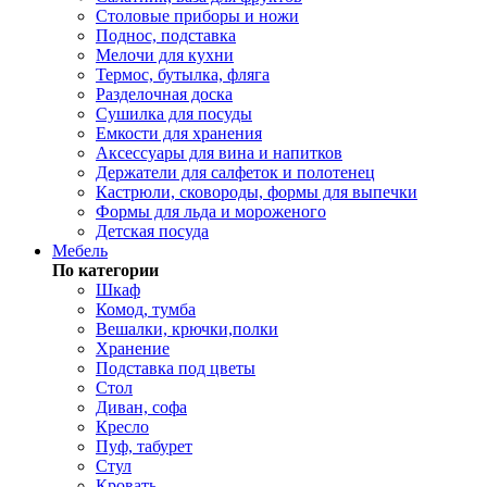
Столовые приборы и ножи
Поднос, подставка
Мелочи для кухни
Термос, бутылка, фляга
Разделочная доска
Сушилка для посуды
Емкости для хранения
Аксессуары для вина и напитков
Держатели для салфеток и полотенец
Кастрюли, сковороды, формы для выпечки
Формы для льда и мороженого
Детская посуда
Мебель
По категории
Шкаф
Комод, тумба
Вешалки, крючки,полки
Хранение
Подставка под цветы
Стол
Диван, софа
Кресло
Пуф, табурет
Стул
Кровать