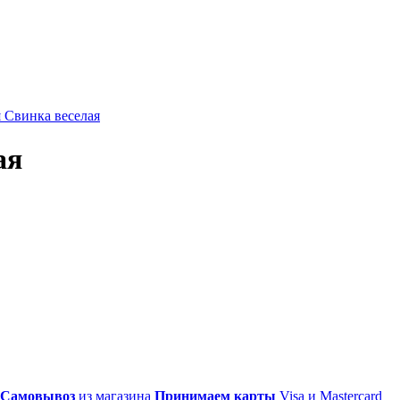
 Свинка веселая
ая
Самовывоз
из магазина
Принимаем карты
Visa и Mastercard