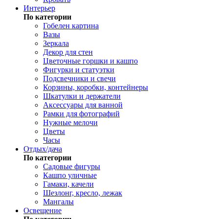
Интерьер
По категории
Гобелен картина
Вазы
Зеркала
Декор для стен
Цветочные горшки и кашпо
Фигурки и статуэтки
Подсвечники и свечи
Корзины, коробки, контейнеры
Шкатулки и держатели
Аксессуары для ванной
Рамки для фотографий
Нужные мелочи
Цветы
Часы
Отдых/дача
По категории
Садовые фигуры
Кашпо уличные
Гамаки, качели
Шезлонг, кресло, лежак
Мангалы
Освещение