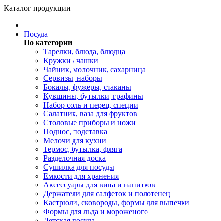
Каталог продукции
Посуда
По категории
Тарелки, блюда, блюдца
Кружки / чашки
Чайник, молочник, сахарница
Сервизы, наборы
Бокалы, фужеры, стаканы
Кувшины, бутылки, графины
Набор соль и перец, специи
Салатник, ваза для фруктов
Столовые приборы и ножи
Поднос, подставка
Мелочи для кухни
Термос, бутылка, фляга
Разделочная доска
Сушилка для посуды
Емкости для хранения
Аксессуары для вина и напитков
Держатели для салфеток и полотенец
Кастрюли, сковороды, формы для выпечки
Формы для льда и мороженого
Детская посуда