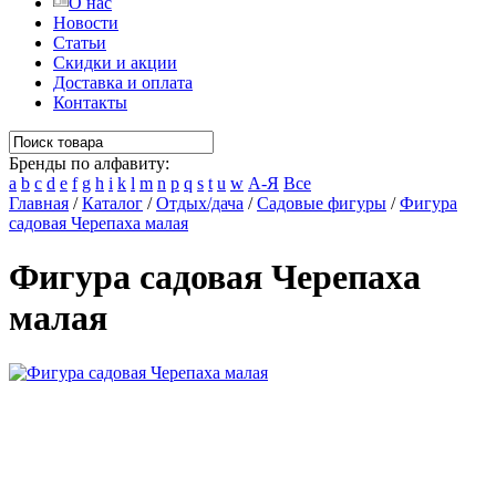
О нас
Новости
Статьи
Скидки и акции
Доставка и оплата
Контакты
Бренды по алфавиту:
a
b
c
d
e
f
g
h
i
k
l
m
n
p
q
s
t
u
w
А-Я
Все
Главная
/
Каталог
/
Отдых/дача
/
Садовые фигуры
/
Фигура
садовая Черепаха малая
Фигура садовая Черепаха
малая