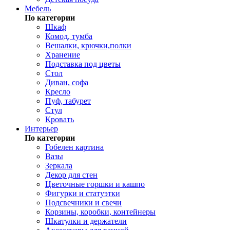
Мебель
По категории
Шкаф
Комод, тумба
Вешалки, крючки,полки
Хранение
Подставка под цветы
Стол
Диван, софа
Кресло
Пуф, табурет
Стул
Кровать
Интерьер
По категории
Гобелен картина
Вазы
Зеркала
Декор для стен
Цветочные горшки и кашпо
Фигурки и статуэтки
Подсвечники и свечи
Корзины, коробки, контейнеры
Шкатулки и держатели