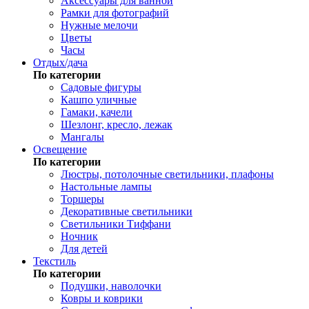
Аксессуары для ванной
Рамки для фотографий
Нужные мелочи
Цветы
Часы
Отдых/дача
По категории
Садовые фигуры
Кашпо уличные
Гамаки, качели
Шезлонг, кресло, лежак
Мангалы
Освещение
По категории
Люстры, потолочные светильники, плафоны
Настольные лампы
Торшеры
Декоративные светильники
Светильники Тиффани
Ночник
Для детей
Текстиль
По категории
Подушки, наволочки
Ковры и коврики