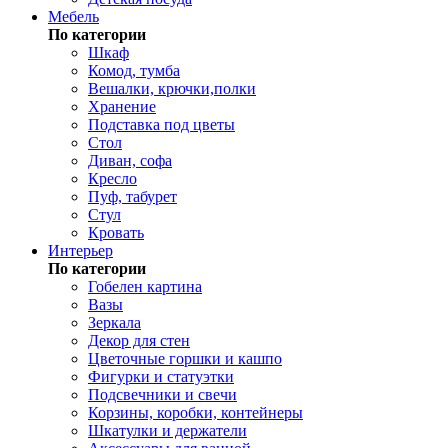
Мебель
По категории
Шкаф
Комод, тумба
Вешалки, крючки,полки
Хранение
Подставка под цветы
Стол
Диван, софа
Кресло
Пуф, табурет
Стул
Кровать
Интерьер
По категории
Гобелен картина
Вазы
Зеркала
Декор для стен
Цветочные горшки и кашпо
Фигурки и статуэтки
Подсвечники и свечи
Корзины, коробки, контейнеры
Шкатулки и держатели