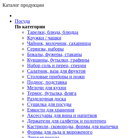
Каталог продукции
Посуда
По категории
Тарелки, блюда, блюдца
Кружки / чашки
Чайник, молочник, сахарница
Сервизы, наборы
Бокалы, фужеры, стаканы
Кувшины, бутылки, графины
Набор соль и перец, специи
Салатник, ваза для фруктов
Столовые приборы и ножи
Поднос, подставка
Мелочи для кухни
Термос, бутылка, фляга
Разделочная доска
Сушилка для посуды
Емкости для хранения
Аксессуары для вина и напитков
Держатели для салфеток и полотенец
Кастрюли, сковороды, формы для выпечки
Формы для льда и мороженого
Детская посуда