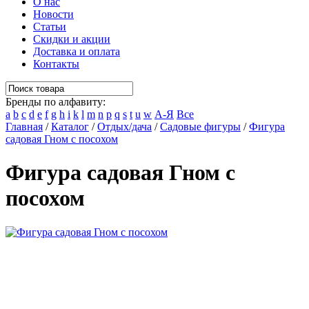
О нас
Новости
Статьи
Скидки и акции
Доставка и оплата
Контакты
Бренды по алфавиту:
a
b
c
d
e
f
g
h
i
k
l
m
n
p
q
s
t
u
w
А-Я
Все
Главная
/
Каталог
/
Отдых/дача
/
Садовые фигуры
/
Фигура
садовая Гном с посохом
Фигура садовая Гном с
посохом