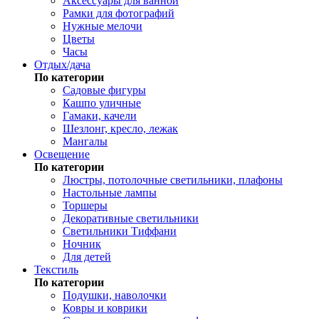
Аксессуары для ванной
Рамки для фотографий
Нужные мелочи
Цветы
Часы
Отдых/дача
По категории
Садовые фигуры
Кашпо уличные
Гамаки, качели
Шезлонг, кресло, лежак
Мангалы
Освещение
По категории
Люстры, потолочные светильники, плафоны
Настольные лампы
Торшеры
Декоративные светильники
Светильники Тиффани
Ночник
Для детей
Текстиль
По категории
Подушки, наволочки
Ковры и коврики