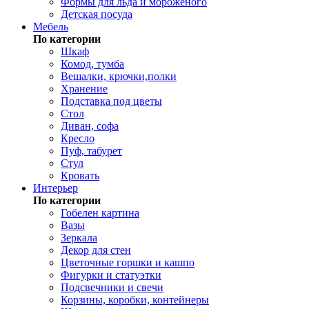
Формы для льда и мороженого
Детская посуда
Мебель
По категории
Шкаф
Комод, тумба
Вешалки, крючки,полки
Хранение
Подставка под цветы
Стол
Диван, софа
Кресло
Пуф, табурет
Стул
Кровать
Интерьер
По категории
Гобелен картина
Вазы
Зеркала
Декор для стен
Цветочные горшки и кашпо
Фигурки и статуэтки
Подсвечники и свечи
Корзины, коробки, контейнеры