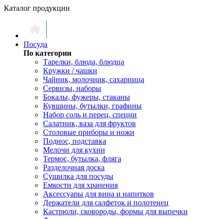
Каталог продукции
Посуда
По категории
Тарелки, блюда, блюдца
Кружки / чашки
Чайник, молочник, сахарница
Сервизы, наборы
Бокалы, фужеры, стаканы
Кувшины, бутылки, графины
Набор соль и перец, специи
Салатник, ваза для фруктов
Столовые приборы и ножи
Поднос, подставка
Мелочи для кухни
Термос, бутылка, фляга
Разделочная доска
Сушилка для посуды
Емкости для хранения
Аксессуары для вина и напитков
Держатели для салфеток и полотенец
Кастрюли, сковороды, формы для выпечки