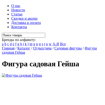
О нас
Новости
Статьи
Скидки и акции
Доставка и оплата
Контакты
Бренды по алфавиту:
a
b
c
d
e
f
g
h
i
k
l
m
n
p
q
s
t
u
w
А-Я
Все
Главная
/
Каталог
/
Отдых/дача
/
Садовые фигуры
/
Фигура
садовая Гейша
Фигура садовая Гейша