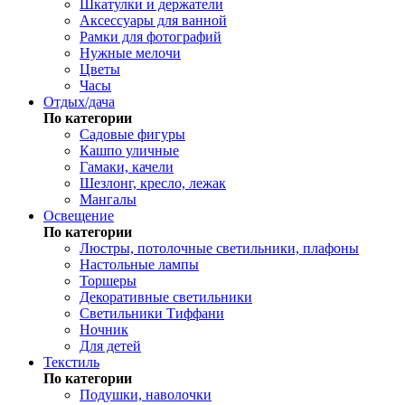
Шкатулки и держатели
Аксессуары для ванной
Рамки для фотографий
Нужные мелочи
Цветы
Часы
Отдых/дача
По категории
Садовые фигуры
Кашпо уличные
Гамаки, качели
Шезлонг, кресло, лежак
Мангалы
Освещение
По категории
Люстры, потолочные светильники, плафоны
Настольные лампы
Торшеры
Декоративные светильники
Светильники Тиффани
Ночник
Для детей
Текстиль
По категории
Подушки, наволочки