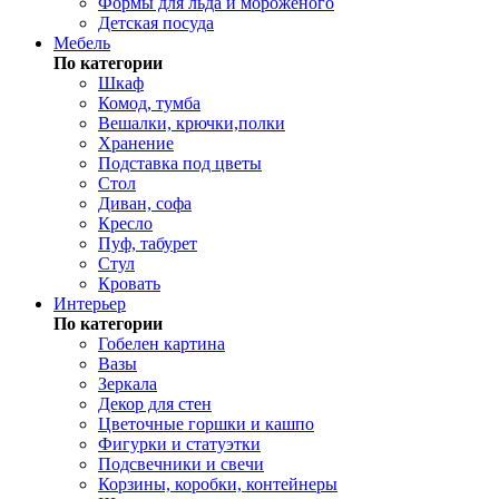
Формы для льда и мороженого
Детская посуда
Мебель
По категории
Шкаф
Комод, тумба
Вешалки, крючки,полки
Хранение
Подставка под цветы
Стол
Диван, софа
Кресло
Пуф, табурет
Стул
Кровать
Интерьер
По категории
Гобелен картина
Вазы
Зеркала
Декор для стен
Цветочные горшки и кашпо
Фигурки и статуэтки
Подсвечники и свечи
Корзины, коробки, контейнеры