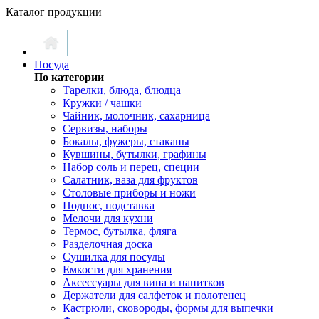
Каталог продукции
Посуда
По категории
Тарелки, блюда, блюдца
Кружки / чашки
Чайник, молочник, сахарница
Сервизы, наборы
Бокалы, фужеры, стаканы
Кувшины, бутылки, графины
Набор соль и перец, специи
Салатник, ваза для фруктов
Столовые приборы и ножи
Поднос, подставка
Мелочи для кухни
Термос, бутылка, фляга
Разделочная доска
Сушилка для посуды
Емкости для хранения
Аксессуары для вина и напитков
Держатели для салфеток и полотенец
Кастрюли, сковороды, формы для выпечки