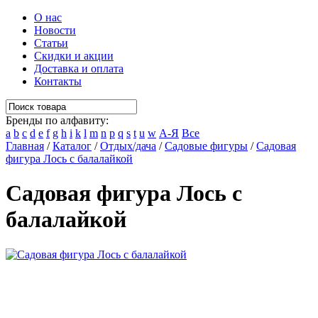
О нас
Новости
Статьи
Скидки и акции
Доставка и оплата
Контакты
Бренды по алфавиту:
a
b
c
d
e
f
g
h
i
k
l
m
n
p
q
s
t
u
w
А-Я
Все
Главная
/
Каталог
/
Отдых/дача
/
Садовые фигуры
/
Садовая
фигура Лось с балалайкой
Садовая фигура Лось с
балалайкой