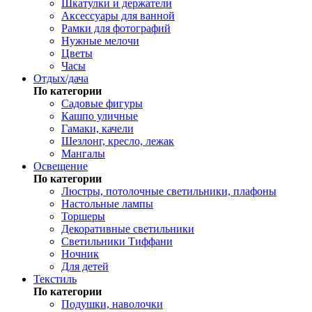
Шкатулки и держатели
Аксессуары для ванной
Рамки для фотографий
Нужные мелочи
Цветы
Часы
Отдых/дача
По категории
Садовые фигуры
Кашпо уличные
Гамаки, качели
Шезлонг, кресло, лежак
Мангалы
Освещение
По категории
Люстры, потолочные светильники, плафоны
Настольные лампы
Торшеры
Декоративные светильники
Светильники Тиффани
Ночник
Для детей
Текстиль
По категории
Подушки, наволочки