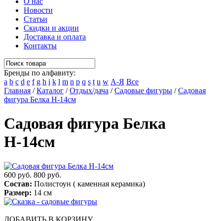
О нас
Новости
Статьи
Скидки и акции
Доставка и оплата
Контакты
Бренды по алфавиту:
a
b
c
d
e
f
g
h
i
k
l
m
n
p
q
s
t
u
w
А-Я
Все
Главная
/
Каталог
/
Отдых/дача
/
Садовые фигуры
/
Садовая
фигура Белка Н-14см
Садовая фигура Белка
Н-14см
600 руб.
800 руб.
Состав:
Полистоун ( каменная керамика)
Размер:
14 см
ДОБАВИТЬ В КОРЗИНУ