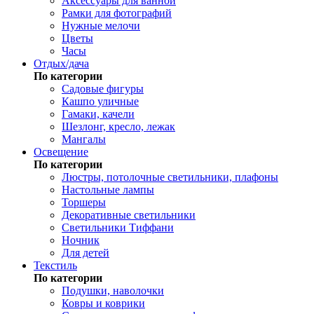
Аксессуары для ванной
Рамки для фотографий
Нужные мелочи
Цветы
Часы
Отдых/дача
По категории
Садовые фигуры
Кашпо уличные
Гамаки, качели
Шезлонг, кресло, лежак
Мангалы
Освещение
По категории
Люстры, потолочные светильники, плафоны
Настольные лампы
Торшеры
Декоративные светильники
Светильники Тиффани
Ночник
Для детей
Текстиль
По категории
Подушки, наволочки
Ковры и коврики