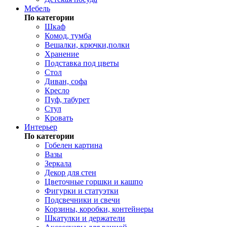
Мебель
По категории
Шкаф
Комод, тумба
Вешалки, крючки,полки
Хранение
Подставка под цветы
Стол
Диван, софа
Кресло
Пуф, табурет
Стул
Кровать
Интерьер
По категории
Гобелен картина
Вазы
Зеркала
Декор для стен
Цветочные горшки и кашпо
Фигурки и статуэтки
Подсвечники и свечи
Корзины, коробки, контейнеры
Шкатулки и держатели