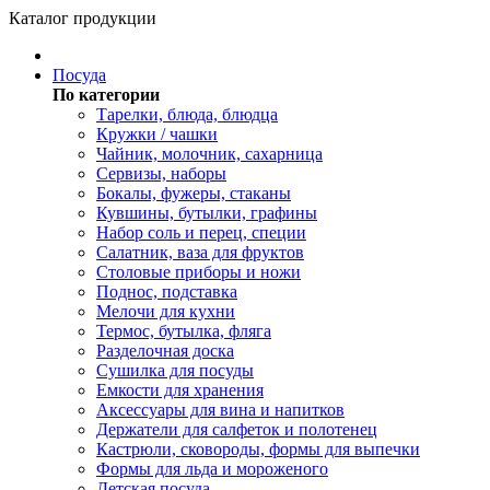
Каталог продукции
Посуда
По категории
Тарелки, блюда, блюдца
Кружки / чашки
Чайник, молочник, сахарница
Сервизы, наборы
Бокалы, фужеры, стаканы
Кувшины, бутылки, графины
Набор соль и перец, специи
Салатник, ваза для фруктов
Столовые приборы и ножи
Поднос, подставка
Мелочи для кухни
Термос, бутылка, фляга
Разделочная доска
Сушилка для посуды
Емкости для хранения
Аксессуары для вина и напитков
Держатели для салфеток и полотенец
Кастрюли, сковороды, формы для выпечки
Формы для льда и мороженого
Детская посуда