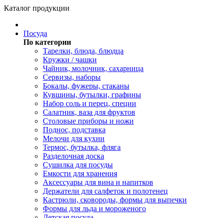
Каталог продукции
Посуда
По категории
Тарелки, блюда, блюдца
Кружки / чашки
Чайник, молочник, сахарница
Сервизы, наборы
Бокалы, фужеры, стаканы
Кувшины, бутылки, графины
Набор соль и перец, специи
Салатник, ваза для фруктов
Столовые приборы и ножи
Поднос, подставка
Мелочи для кухни
Термос, бутылка, фляга
Разделочная доска
Сушилка для посуды
Емкости для хранения
Аксессуары для вина и напитков
Держатели для салфеток и полотенец
Кастрюли, сковороды, формы для выпечки
Формы для льда и мороженого
Детская посуда