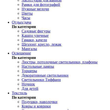
Аксессуары для ванной
Рамки для фотографий
Нужные мелочи
Цветы
Часы
Отдых/дача
По категории
Садовые фигуры
Кашпо уличные
Гамаки, качели
Шезлонг, кресло, лежак
Мангалы
Освещение
По категории
Люстры, потолочные светильники, плафоны
Настольные лампы
Торшеры
Декоративные светильники
Светильники Тиффани
Ночник
Для детей
Текстиль
По категории
Подушки, наволочки
Ковры и коврики