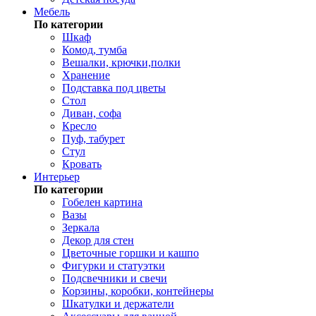
Мебель
По категории
Шкаф
Комод, тумба
Вешалки, крючки,полки
Хранение
Подставка под цветы
Стол
Диван, софа
Кресло
Пуф, табурет
Стул
Кровать
Интерьер
По категории
Гобелен картина
Вазы
Зеркала
Декор для стен
Цветочные горшки и кашпо
Фигурки и статуэтки
Подсвечники и свечи
Корзины, коробки, контейнеры
Шкатулки и держатели