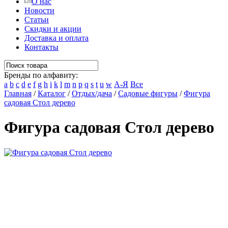
О нас
Новости
Статьи
Скидки и акции
Доставка и оплата
Контакты
Бренды по алфавиту:
a
b
c
d
e
f
g
h
i
k
l
m
n
p
q
s
t
u
w
А-Я
Все
Главная
/
Каталог
/
Отдых/дача
/
Садовые фигуры
/
Фигура
садовая Стол дерево
Фигура садовая Стол дерево