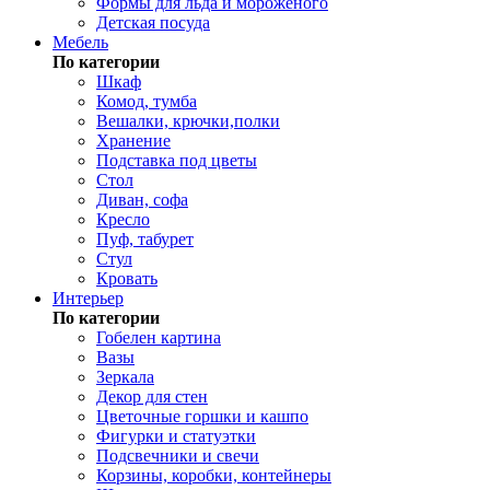
Формы для льда и мороженого
Детская посуда
Мебель
По категории
Шкаф
Комод, тумба
Вешалки, крючки,полки
Хранение
Подставка под цветы
Стол
Диван, софа
Кресло
Пуф, табурет
Стул
Кровать
Интерьер
По категории
Гобелен картина
Вазы
Зеркала
Декор для стен
Цветочные горшки и кашпо
Фигурки и статуэтки
Подсвечники и свечи
Корзины, коробки, контейнеры