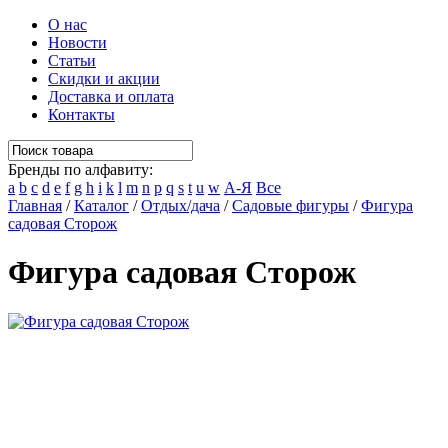
О нас
Новости
Статьи
Скидки и акции
Доставка и оплата
Контакты
Бренды по алфавиту:
a
b
c
d
e
f
g
h
i
k
l
m
n
p
q
s
t
u
w
А-Я
Все
Главная
/
Каталог
/
Отдых/дача
/
Садовые фигуры
/
Фигура
садовая Сторож
Фигура садовая Сторож