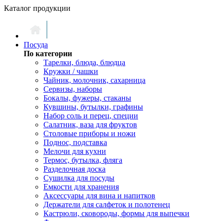
Каталог продукции
Посуда
По категории
Тарелки, блюда, блюдца
Кружки / чашки
Чайник, молочник, сахарница
Сервизы, наборы
Бокалы, фужеры, стаканы
Кувшины, бутылки, графины
Набор соль и перец, специи
Салатник, ваза для фруктов
Столовые приборы и ножи
Поднос, подставка
Мелочи для кухни
Термос, бутылка, фляга
Разделочная доска
Сушилка для посуды
Емкости для хранения
Аксессуары для вина и напитков
Держатели для салфеток и полотенец
Кастрюли, сковороды, формы для выпечки