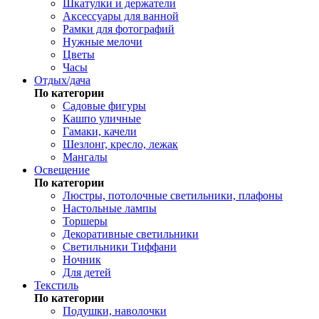
Шкатулки и держатели
Аксессуары для ванной
Рамки для фотографий
Нужные мелочи
Цветы
Часы
Отдых/дача
По категории
Садовые фигуры
Кашпо уличные
Гамаки, качели
Шезлонг, кресло, лежак
Мангалы
Освещение
По категории
Люстры, потолочные светильники, плафоны
Настольные лампы
Торшеры
Декоративные светильники
Светильники Тиффани
Ночник
Для детей
Текстиль
По категории
Подушки, наволочки