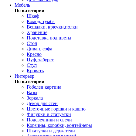
Мебель
По категории
Шкаф
Комод, тумба
Вешалки, крючки,полки
Хранение
Подставка под цветы
Стол
Диван, софа
Кресло
Пуф, табурет
Стул
Кровать
Интерьер
По категории
Гобелен картина
Вазы
Зеркала
Декор для стен
Цветочные горшки и кашпо
Фигурки и статуэтки
Подсвечники и свечи
Корзины, коробки, контейнеры
Шкатулки и держатели