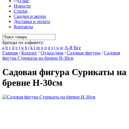
О нас
Новости
Статьи
Скидки и акции
Доставка и оплата
Контакты
Бренды по алфавиту:
a
b
c
d
e
f
g
h
i
k
l
m
n
p
q
s
t
u
w
А-Я
Все
Главная
/
Каталог
/
Отдых/дача
/
Садовые фигуры
/
Садовая
фигура Сурикаты на бревне Н-30см
Садовая фигура Сурикаты на
бревне Н-30см