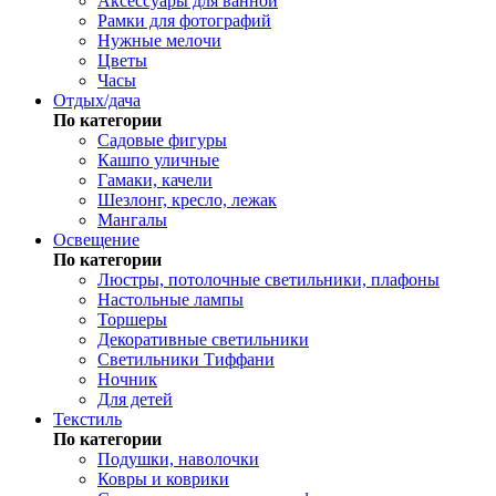
Аксессуары для ванной
Рамки для фотографий
Нужные мелочи
Цветы
Часы
Отдых/дача
По категории
Садовые фигуры
Кашпо уличные
Гамаки, качели
Шезлонг, кресло, лежак
Мангалы
Освещение
По категории
Люстры, потолочные светильники, плафоны
Настольные лампы
Торшеры
Декоративные светильники
Светильники Тиффани
Ночник
Для детей
Текстиль
По категории
Подушки, наволочки
Ковры и коврики