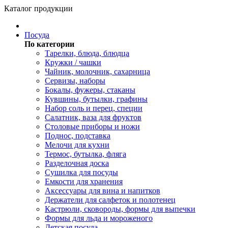
Каталог продукции
Посуда
По категории
Тарелки, блюда, блюдца
Кружки / чашки
Чайник, молочник, сахарница
Сервизы, наборы
Бокалы, фужеры, стаканы
Кувшины, бутылки, графины
Набор соль и перец, специи
Салатник, ваза для фруктов
Столовые приборы и ножи
Поднос, подставка
Мелочи для кухни
Термос, бутылка, фляга
Разделочная доска
Сушилка для посуды
Емкости для хранения
Аксессуары для вина и напитков
Держатели для салфеток и полотенец
Кастрюли, сковороды, формы для выпечки
Формы для льда и мороженого
Детская посуда