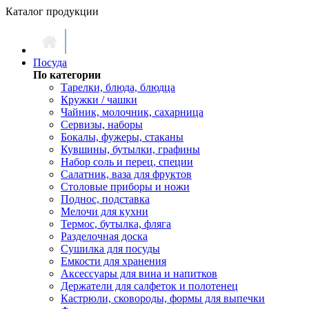
Каталог продукции
Посуда
По категории
Тарелки, блюда, блюдца
Кружки / чашки
Чайник, молочник, сахарница
Сервизы, наборы
Бокалы, фужеры, стаканы
Кувшины, бутылки, графины
Набор соль и перец, специи
Салатник, ваза для фруктов
Столовые приборы и ножи
Поднос, подставка
Мелочи для кухни
Термос, бутылка, фляга
Разделочная доска
Сушилка для посуды
Емкости для хранения
Аксессуары для вина и напитков
Держатели для салфеток и полотенец
Кастрюли, сковороды, формы для выпечки