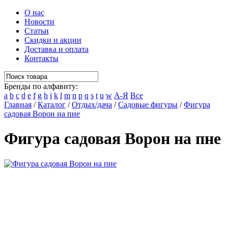
О нас
Новости
Статьи
Скидки и акции
Доставка и оплата
Контакты
Бренды по алфавиту:
a
b
c
d
e
f
g
h
i
k
l
m
n
p
q
s
t
u
w
А-Я
Все
Главная
/
Каталог
/
Отдых/дача
/
Садовые фигуры
/
Фигура
садовая Ворон на пне
Фигура садовая Ворон на пне