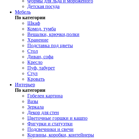
Формы для льда и мороженого
Детская посуда
Мебель
По категории
Шкаф
Комод, тумба
Вешалки, крючки,полки
Хранение
Подставка под цветы
Стол
Диван, софа
Кресло
Пуф, табурет
Стул
Кровать
Интерьер
По категории
Гобелен картина
Вазы
Зеркала
Декор для стен
Цветочные горшки и кашпо
Фигурки и статуэтки
Подсвечники и свечи
Корзины, коробки, контейнеры