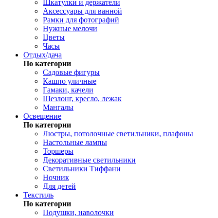
Шкатулки и держатели
Аксессуары для ванной
Рамки для фотографий
Нужные мелочи
Цветы
Часы
Отдых/дача
По категории
Садовые фигуры
Кашпо уличные
Гамаки, качели
Шезлонг, кресло, лежак
Мангалы
Освещение
По категории
Люстры, потолочные светильники, плафоны
Настольные лампы
Торшеры
Декоративные светильники
Светильники Тиффани
Ночник
Для детей
Текстиль
По категории
Подушки, наволочки