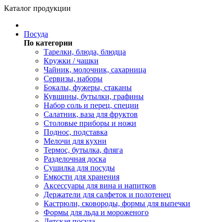
Каталог продукции
Посуда
По категории
Тарелки, блюда, блюдца
Кружки / чашки
Чайник, молочник, сахарница
Сервизы, наборы
Бокалы, фужеры, стаканы
Кувшины, бутылки, графины
Набор соль и перец, специи
Салатник, ваза для фруктов
Столовые приборы и ножи
Поднос, подставка
Мелочи для кухни
Термос, бутылка, фляга
Разделочная доска
Сушилка для посуды
Емкости для хранения
Аксессуары для вина и напитков
Держатели для салфеток и полотенец
Кастрюли, сковороды, формы для выпечки
Формы для льда и мороженого
Детская посуда