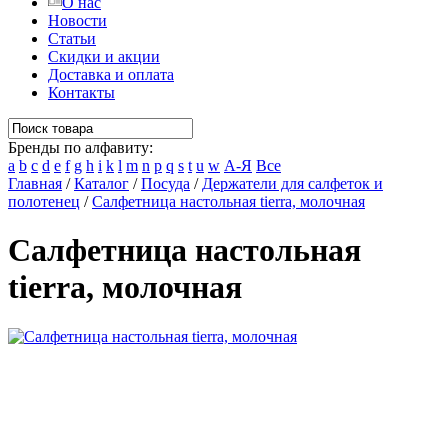
О нас
Новости
Статьи
Скидки и акции
Доставка и оплата
Контакты
Бренды по алфавиту:
a
b
c
d
e
f
g
h
i
k
l
m
n
p
q
s
t
u
w
А-Я
Все
Главная
/
Каталог
/
Посуда
/
Держатели для салфеток и
полотенец
/
Салфетница настольная tierra, молочная
Салфетница настольная
tierra, молочная