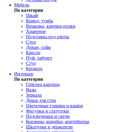
Мебель
По категории
Шкаф
Комод, тумба
Вешалки, крючки,полки
Хранение
Подставка под цветы
Стол
Диван, софа
Кресло
Пуф, табурет
Стул
Кровать
Интерьер
По категории
Гобелен картина
Вазы
Зеркала
Декор для стен
Цветочные горшки и кашпо
Фигурки и статуэтки
Подсвечники и свечи
Корзины, коробки, контейнеры
Шкатулки и держатели