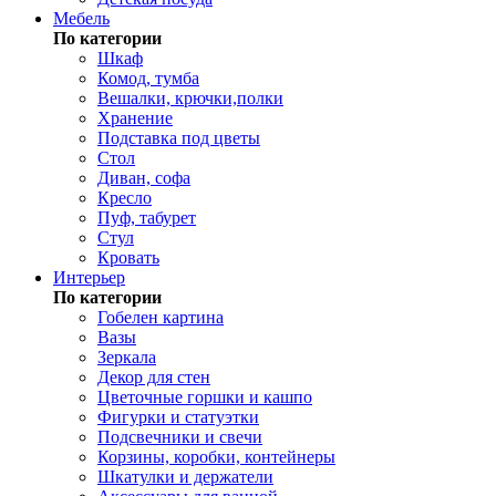
Мебель
По категории
Шкаф
Комод, тумба
Вешалки, крючки,полки
Хранение
Подставка под цветы
Стол
Диван, софа
Кресло
Пуф, табурет
Стул
Кровать
Интерьер
По категории
Гобелен картина
Вазы
Зеркала
Декор для стен
Цветочные горшки и кашпо
Фигурки и статуэтки
Подсвечники и свечи
Корзины, коробки, контейнеры
Шкатулки и держатели