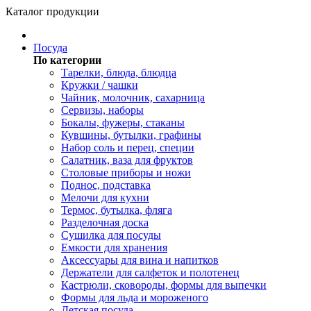
Каталог продукции
Посуда
По категории
Тарелки, блюда, блюдца
Кружки / чашки
Чайник, молочник, сахарница
Сервизы, наборы
Бокалы, фужеры, стаканы
Кувшины, бутылки, графины
Набор соль и перец, специи
Салатник, ваза для фруктов
Столовые приборы и ножи
Поднос, подставка
Мелочи для кухни
Термос, бутылка, фляга
Разделочная доска
Сушилка для посуды
Емкости для хранения
Аксессуары для вина и напитков
Держатели для салфеток и полотенец
Кастрюли, сковороды, формы для выпечки
Формы для льда и мороженого
Детская посуда