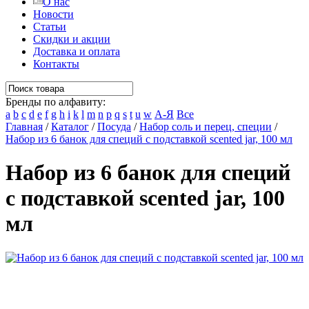
О нас
Новости
Статьи
Скидки и акции
Доставка и оплата
Контакты
Бренды по алфавиту:
a
b
c
d
e
f
g
h
i
k
l
m
n
p
q
s
t
u
w
А-Я
Все
Главная
/
Каталог
/
Посуда
/
Набор соль и перец, специи
/
Набор из 6 банок для специй с подставкой scented jar, 100 мл
Набор из 6 банок для специй
с подставкой scented jar, 100
мл