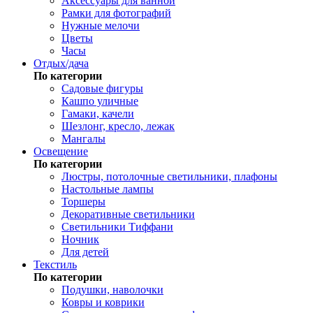
Аксессуары для ванной
Рамки для фотографий
Нужные мелочи
Цветы
Часы
Отдых/дача
По категории
Садовые фигуры
Кашпо уличные
Гамаки, качели
Шезлонг, кресло, лежак
Мангалы
Освещение
По категории
Люстры, потолочные светильники, плафоны
Настольные лампы
Торшеры
Декоративные светильники
Светильники Тиффани
Ночник
Для детей
Текстиль
По категории
Подушки, наволочки
Ковры и коврики