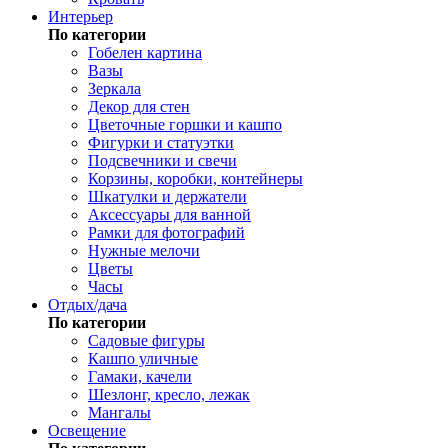
Интерьер
По категории
Гобелен картина
Вазы
Зеркала
Декор для стен
Цветочные горшки и кашпо
Фигурки и статуэтки
Подсвечники и свечи
Корзины, коробки, контейнеры
Шкатулки и держатели
Аксессуары для ванной
Рамки для фотографий
Нужные мелочи
Цветы
Часы
Отдых/дача
По категории
Садовые фигуры
Кашпо уличные
Гамаки, качели
Шезлонг, кресло, лежак
Мангалы
Освещение