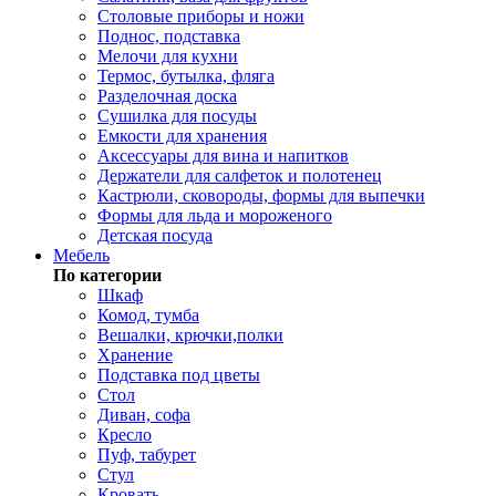
Столовые приборы и ножи
Поднос, подставка
Мелочи для кухни
Термос, бутылка, фляга
Разделочная доска
Сушилка для посуды
Емкости для хранения
Аксессуары для вина и напитков
Держатели для салфеток и полотенец
Кастрюли, сковороды, формы для выпечки
Формы для льда и мороженого
Детская посуда
Мебель
По категории
Шкаф
Комод, тумба
Вешалки, крючки,полки
Хранение
Подставка под цветы
Стол
Диван, софа
Кресло
Пуф, табурет
Стул
Кровать