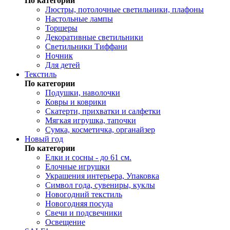
По категории
Люстры, потолочные светильники, плафоны
Настольные лампы
Торшеры
Декоративные светильники
Светильники Тиффани
Ночник
Для детей
Текстиль
По категории
Подушки, наволочки
Ковры и коврики
Скатерти, прихватки и салфетки
Мягкая игрушка, тапочки
Сумка, косметичка, органайзер
Новый год
По категории
Елки и сосны - до 61 см.
Елочные игрушки
Украшения интерьера, Упаковка
Символ года, сувениры, куклы
Новогодний текстиль
Новогодняя посуда
Свечи и подсвечники
Освещение