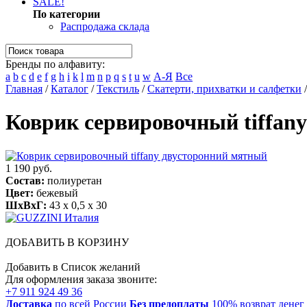
SALE!
По категории
Распродажа склада
Бренды по алфавиту:
a
b
c
d
e
f
g
h
i
k
l
m
n
p
q
s
t
u
w
А-Я
Все
Главная
/
Каталог
/
Текстиль
/
Скатерти, прихватки и салфетки
Коврик сервировочный tiffan
1 190 руб.
Состав:
полиуретан
Цвет:
бежевый
ШхВхГ:
43 x 0,5 x 30
ДОБАВИТЬ В КОРЗИНУ
Добавить в Список желаний
Для оформления заказа звоните:
+7 911 924 49 36
Доставка
по всей России
Без предоплаты
100% возврат денег